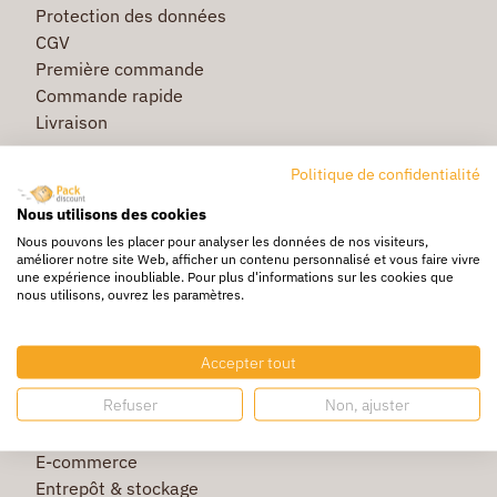
Protection des données
CGV
Première commande
Commande rapide
Livraison
Politique de confidentialité
Nous utilisons des cookies
Caisse & Boîte carton
Nous pouvons les placer pour analyser les données de nos visiteurs,
Pochette bulle & mousse
améliorer notre site Web, afficher un contenu personnalisé et vous faire vivre
Papier bulle & rouleau mousse
une expérience inoubliable. Pour plus d'informations sur les cookies que
nous utilisons, ouvrez les paramètres.
Adhésif & feuillard
Film étirable & palette bois
Sac & sachet
Accepter tout
Refuser
Non, ajuster
E-commerce
Entrepôt & stockage