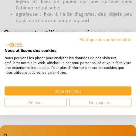
légers et fixer un papier sur une surface sans
l'abîmer, réutilisable
agrafeuse : fixe, à l'aide d'agrafes, des objets peu
épais entre eux ou sur un support
Comment utiliser un ciseau ou un
cutter ?
Politique de confidentialité
cutter
: couper à plat le matériau fin et peu résistant
Nous utilisons des cookies
proprement,
Nous pouvons les placer pour analyser les données de nos visiteurs,
ciseaux : outil incontournable pour de la découpe,
améliorer notre site Web, afficher un contenu personnalisé et vous faire vivre
une expérience inoubliable. Pour plus d'informations sur les cookies que
permet d'ouvrir des boites
nous utilisons, ouvrez les paramètres.
Retrouvez également nos guides emballages :
Choisissez vos fournitures de bureau à petit prix
Accepter tout
Comment organiser son espace de travail ?
Archivage et classement : tout pour organiser les bureaux
Refuser
Non, ajuster
A quoi sert la boîte archives ?
Comment bien organiser ses dossiers ?