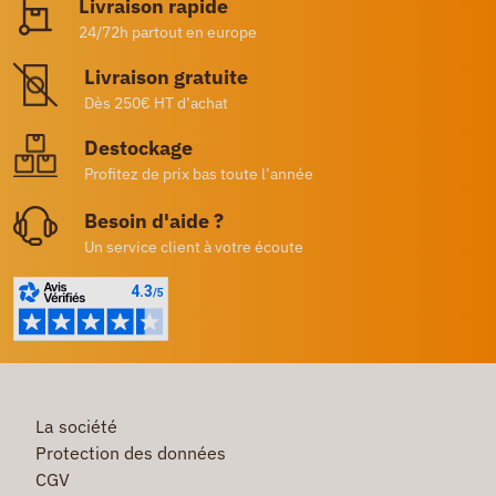
Livraison rapide
24/72h partout en europe
Livraison gratuite
Dès 250€ HT d’achat
Destockage
Profitez de prix bas toute l’année
Besoin d'aide ?
Un service client à votre écoute
La société
Protection des données
CGV