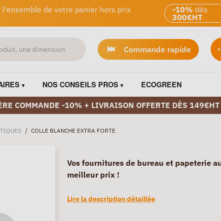
 l'ensemble de votre panier hors prix
-10%
dès
300€HT
Commande rapide
AIRES
NOS CONSEILS PROS
ECOGREEN
ÈRE COMMANDE -10% + LIVRAISON OFFERTE DÈS 149€HT
TIQUES
/
COLLE BLANCHE EXTRA FORTE
Vos fournitures de bureau et papeterie a
meilleur prix !
Lire la description détaillée