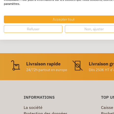
paramètres.
Colle blanche vinylique lavable à l’eau avec
Accepter tout
Refuser
Non, ajuster
Livraison rapide
Livraison g
24/72h partout en europe
Dès 250€ HT d’
INFORMATIONS
TOP U
La société
Caisse
Protection des données
Pochet