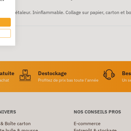
 embout étaleur. Ininflammable. Collage sur papier, carton et b
ratuite
Destockage
Bes
achat
Profitez de prix bas toute l’année
Un s
NIVERS
NOS CONSEILS PROS
 & Boîte carton
E-commerce
te bulle & mousse
Entrepôt & stockage