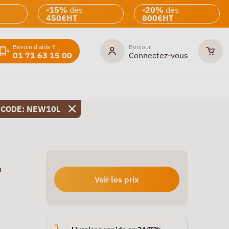
-15%
dès
-20%
dès
450€HT
800€HT
Besoin d'aide ?
Bonjour,
01 71 63 15 00
Connectez-vous
 CODE: NEW10L
u
Voir les prix