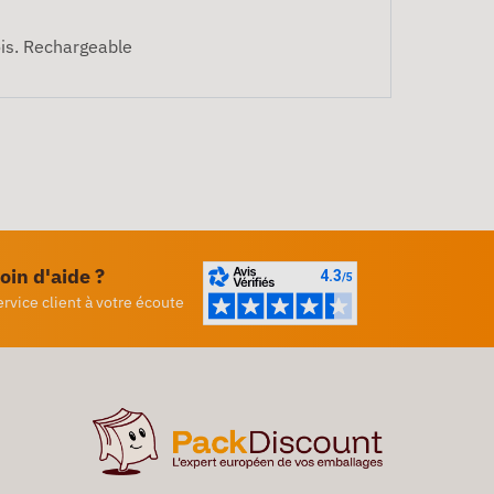
ois. Rechargeable
oin d'aide ?
ervice client à votre écoute