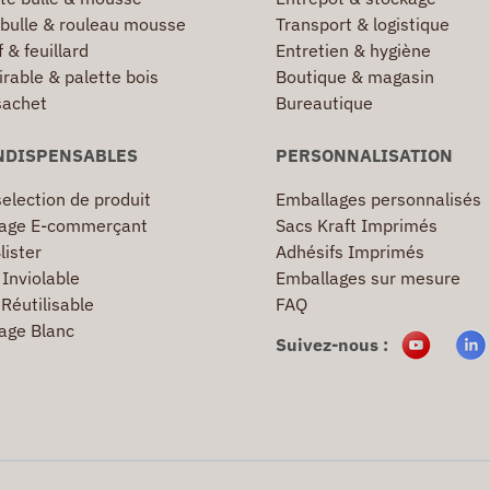
 bulle & rouleau mousse
Transport & logistique
 & feuillard
Entretien & hygiène
irable & palette bois
Boutique & magasin
sachet
Bureautique
NDISPENSABLES
PERSONNALISATION
election de produit
Emballages personnalisés
age E-commerçant
Sacs Kraft Imprimés
lister
Adhésifs Imprimés
Inviolable
Emballages sur mesure
Réutilisable
FAQ
age Blanc
Suivez-nous :