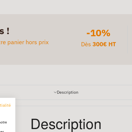
s !
-10%
re panier hors prix
Dès
300€ HT
Description
tialité
Description
notre
les