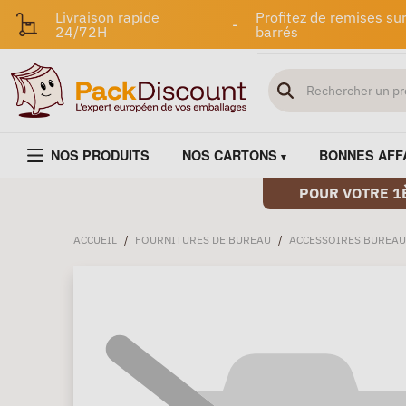
Livraison rapide
Profitez de remises sur
-
24/72H
barrés
NOS PRODUITS
NOS CARTONS
BONNES AFF
POUR VOTRE 1
ACCUEIL
/
FOURNITURES DE BUREAU
/
ACCESSOIRES BUREAU