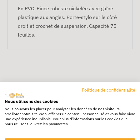
En PVC. Pince robuste nickelée avec gaîne
plastique aux angles. Porte-stylo sur le côté
droit et crochet de suspension. Capacité 75
feuilles.
Politique de confidentialité
Livraison rapide
Nous utilisons des cookies
24/72h partout en europe
Nous pouvons les placer pour analyser les données de nos visiteurs,
améliorer notre site Web, afficher un contenu personnalisé et vous faire vivre
Livraison gratuite
une expérience inoubliable. Pour plus d'informations sur les cookies que
nous utilisons, ouvrez les paramètres.
Dès 250€ HT d’achat
Destockage