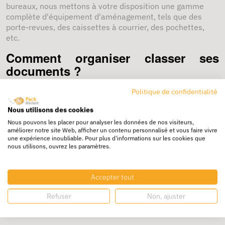
bureaux, nous mettons à votre disposition une gamme
complète d'équipement d'aménagement, tels que des
porte-revues, des caissettes à courrier, des pochettes,
etc.
Comment organiser classer ses
documents ?
Politique de confidentialité
Pour travailler dans de bonnes conditions, il faut un
bureau bien rangé. Le rangement passe par le tri et le
Nous utilisons des cookies
classement des différents documents : facture, papiers
Nous pouvons les placer pour analyser les données de nos visiteurs,
administratifs ... Pour vous faciliter la tâche, nous vous
améliorer notre site Web, afficher un contenu personnalisé et vous faire vivre
conseillons d'archiver vos documents par ordre
une expérience inoubliable. Pour plus d'informations sur les cookies que
chrnologiques. Rangez vos documents dans des
pochettes
nous utilisons, ouvrez les paramètres.
plastiques
perforées afin d'éviter qu'ils ne s'abiment, puis
placez-les dans des chemises, pochettes, trieurs,
Accepter tout
classeurs ou encore dans des
boîtes de classement
. Une
fois vos documents classés, rangez-les soigneusement
Refuser
Non, ajuster
dans des portes-revues ou boîtes archives, puis dans des
conteneurs
.