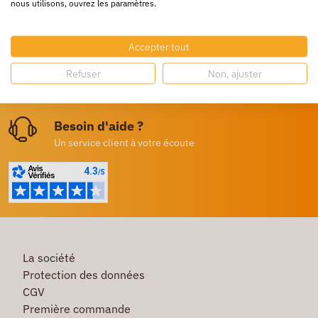
nous utilisons, ouvrez les paramètres.
24/72h partout en europe
Livraison gratuite
Accepter tout
Dès 250€ HT d’achat
Refuser
Non, ajuster
Destockage
Profitez de prix bas toute l’année
Besoin d'aide ?
Un service client à votre écoute
La société
Protection des données
CGV
Première commande