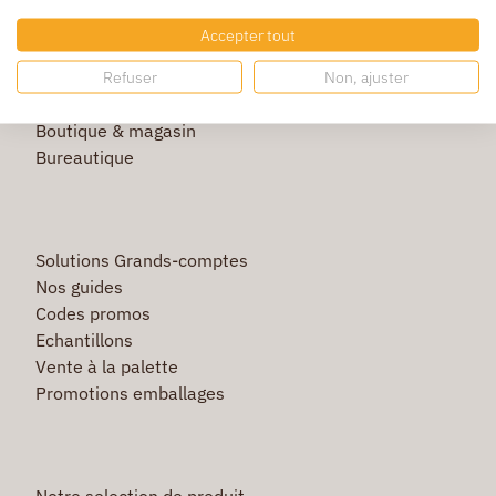
E-commerce
Accepter tout
Entrepôt & stockage
Transport & logistique
Refuser
Non, ajuster
Entretien & hygiène
Boutique & magasin
Bureautique
Solutions Grands-comptes
Nos guides
Codes promos
Echantillons
Vente à la palette
Promotions emballages
Notre selection de produit