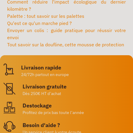
Comment réduire l'impact écologique du dernier
kilomètre ?
Palette : tout savoir sur les palettes
Qu'est ce qu'un marche pied ?
Envoyer un colis : guide pratique pour réussir votre
envoi
Tout savoir sur la doufline, cette mousse de protection
Livraison rapide
24/72h partout en europe
Livraison gratuite
Dès 250€ HT d’achat
Destockage
Profitez de prix bas toute l’année
Besoin d'aide ?
Un service client à votre écoute