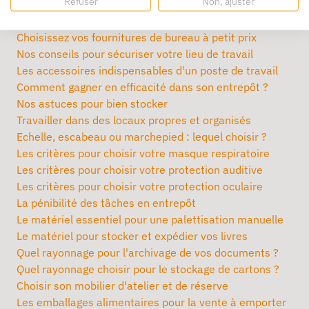
Refuser
Non, ajuster
Comment bien choisir son établi d'atelier ?
Comment se protéger de la tête aux pieds ?
Choisissez vos fournitures de bureau à petit prix
Nos conseils pour sécuriser votre lieu de travail
Les accessoires indispensables d'un poste de travail
Comment gagner en efficacité dans son entrepôt ?
Nos astuces pour bien stocker
Travailler dans des locaux propres et organisés
Echelle, escabeau ou marchepied : lequel choisir ?
Les critères pour choisir votre masque respiratoire
Les critères pour choisir votre protection auditive
Les critères pour choisir votre protection oculaire
La pénibilité des tâches en entrepôt
Le matériel essentiel pour une palettisation manuelle
Le matériel pour stocker et expédier vos livres
Quel rayonnage pour l'archivage de vos documents ?
Quel rayonnage choisir pour le stockage de cartons ?
Choisir son mobilier d'atelier et de réserve
Les emballages alimentaires pour la vente à emporter