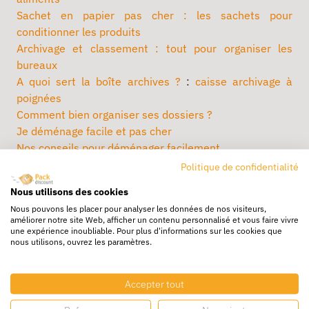
Sachet en papier pas cher : les sachets pour
conditionner les produits
Archivage et classement : tout pour organiser les
bureaux
A quoi sert la boîte archives ?
:
caisse archivage à
poignées
Comment bien organiser ses dossiers ?
Je déménage facile et pas cher
Nos conseils pour déménager facilement
Bien choisir ses emballages pour déménager
Politique de confidentialité
Guide sur l'emballage
Nous utilisons des cookies
La caisse blanche pour valoriser vos produits
Nous pouvons les placer pour analyser les données de nos visiteurs,
Comment améliorer la logistique dans son entrepôt ?
améliorer notre site Web, afficher un contenu personnalisé et vous faire vivre
Comment bien choisir son matériel pour manipuler des
une expérience inoubliable. Pour plus d'informations sur les cookies que
nous utilisons, ouvrez les paramètres.
charges ?
Comment offrir plus d’ergonomie à vos équipes ?
Comment bien choisir votre armoire d’atelier ?
Accepter tout
Comment bien c oisir son siège d'atelier ?