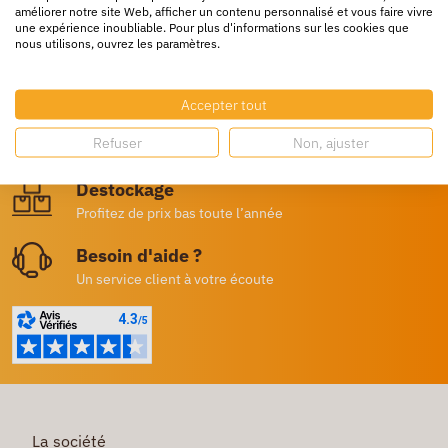
améliorer notre site Web, afficher un contenu personnalisé et vous faire vivre
une expérience inoubliable. Pour plus d'informations sur les cookies que
nous utilisons, ouvrez les paramètres.
Livraison rapide
24/72h partout en europe
Accepter tout
Livraison gratuite
Refuser
Non, ajuster
Dès 250€ HT d’achat
Destockage
Profitez de prix bas toute l’année
Besoin d'aide ?
Un service client à votre écoute
La société