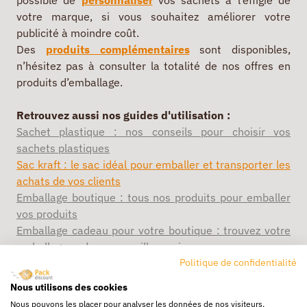
possible de
personnaliser
vos sachets à l’effigie de
votre marque, si vous souhaitez améliorer votre
publicité à moindre coût.
Des
produits complémentaires
sont disponibles,
n’hésitez pas à consulter la totalité de nos offres en
produits d’emballage.
Retrouvez aussi nos guides d'utilisation :
Sachet plastique : nos conseils pour choisir vos
sachets plastiques
Sac kraft : le sac idéal pour emballer et transporter les
achats de vos clients
Emballage boutique : tous nos produits pour emballer
vos produits
Emballage cadeau pour votre boutique
: trouvez votre
emballage cadeau au meilleur prix
Politique de confidentialité
Quels sont les avantages du papier kraft pour
l’emballage de vos produits ?
Nous utilisons des cookies
Nous pouvons les placer pour analyser les données de nos visiteurs,