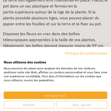
La terre doit également être maintenue en place. Placez le
pot dans un sac plastique et fermez-en la
partie supérieure autour de la tige de la plante. Si la
plante possède plusieurs tiges, vous pouvez placer du
papier entre les feuilles et sur la terre et le fixer au pot.
Disposez les fleurs en vrac dans des boîtes
télescopiques appropriées à la taille de vos plantes.
Idéalement, les boîtes doivent mesurer moins de 97 cm
(38") de long, 61 cm (24") de hauteur et 66 cm (26") de
Politique de confidentialité
large. Utilisez des tasseaux latéraux ou des bandes afin
Nous utilisons des cookies
d’éviter que les fleurs ne se déplacent dans la boîte.
Nous pouvons les placer pour analyser les données de nos visiteurs,
améliorer notre site Web, afficher un contenu personnalisé et vous faire vivre
Choisissez des
boîtes d’emballage en carton ondulé
une expérience inoubliable. Pour plus d'informations sur les cookies que
fabriquées avec de l’adhésif résistant à l’humidité, car
nous utilisons, ouvrez les paramètres.
lorsque la boîte est préalablement réfrigérée la
température et l’humidité peuvent diminuer sa solidité.
Accepter tout
Nous vous recommandons d’utiliser de l’adhésif pour
renforcer l’emballage de vos plantes pour fleuristes. Des
Refuser
Non, ajuster
sangles peuvent être utilisées, mais elles ont tendance à