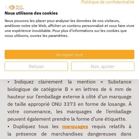
réglementations de l’IATA, section 6.6.1. Avant
Politique de confidentialité
de sceller l’emballage externe, vous
Nous utilisons des cookies
devez dresser une liste détaillée de son contenu
Nous pouvons les placer pour analyser les données de nos visiteurs,
et l’insérer entre l’emballage secondaire et
améliorer notre site Web, afficher un contenu personnalisé et vous faire vivre
l’emballage externe.
une expérience inoubliable. Pour plus d'informations sur les cookies que
nous utilisons, ouvrez les paramètres.
Exigences de marquage des
expéditions
Accepter tout
Refuser
Non, ajuster
Répertoriées en tant que « Substance biologique de
catégorie B (ONU 3373) »
• Indiquez clairement la mention « Substance
biologique de catégorie B » en lettres de 6 mm de
hauteur sur l’emballage externe à côté d’un marquage
de taille approprié ONU 3373 en forme de losange. À
votre convenance, les marquages de l’emballage
peuvent également prendre la forme d’une étiquette.
• Dupliquez tous les
marquages
requis relatifs à
la présence de marchandises dangereuses dans