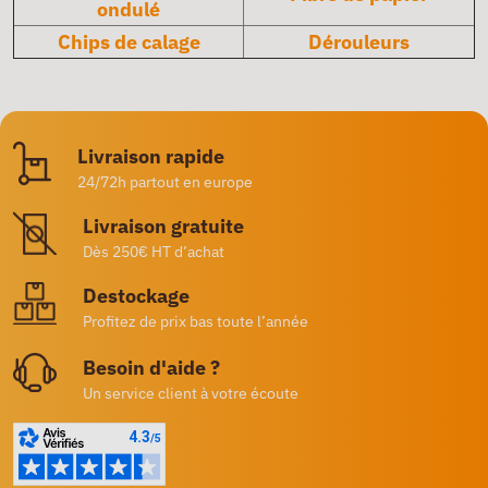
ondulé
Chips de calage
Dérouleurs
Livraison rapide
24/72h partout en europe
Livraison gratuite
Dès 250€ HT d’achat
Destockage
Profitez de prix bas toute l’année
Besoin d'aide ?
Un service client à votre écoute