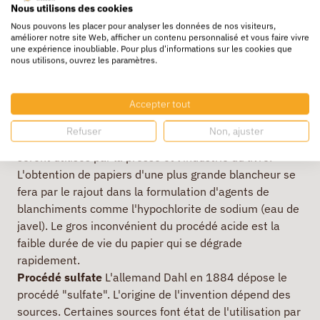
l'emballage et non aux papiers blancs.
Nous utilisons des cookies
Procédé acide
Quelques années plus tard, les frères
Nous pouvons les placer pour analyser les données de nos visiteurs,
américains Tilghman déposent un brevet de fabrication
améliorer notre site Web, afficher un contenu personnalisé et vous faire vivre
une expérience inoubliable. Pour plus d'informations sur les cookies que
de la pâte à papier par le procédé acide "sulfite" qui
nous utilisons, ouvrez les paramètres.
sera définitivement mis au point une dizaine d'années
plus tard conjointement par le suédois Eckman et par
Accepter tout
l'allemand Mitscherlich. Les 2 hommes déposent le
brevet au "bisulfite" qui permet de fabriquer une pâte
Refuser
Non, ajuster
à papier blanche. Les papiers fabriqués par ce procédé
seront utilisés par la presse et l'industrie du livre.
L'obtention de papiers d'une plus grande blancheur se
fera par le rajout dans la formulation d'agents de
blanchiments comme l'hypochlorite de sodium (eau de
javel). Le gros inconvénient du procédé acide est la
faible durée de vie du papier qui se dégrade
rapidement.
Procédé sulfate
L'allemand Dahl en 1884 dépose le
procédé "sulfate". L'origine de l'invention dépend des
sources. Certaines sources font état de l'utilisation par