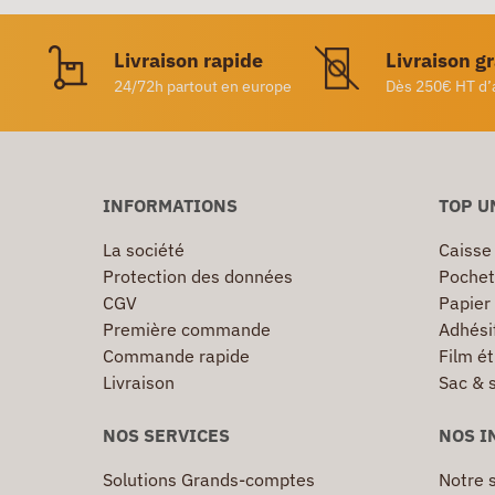
Livraison rapide
Livraison g
24/72h partout en europe
Dès 250€ HT d’
INFORMATIONS
TOP U
La société
Caisse
Protection des données
Pochet
CGV
Papier
Première commande
Adhésif
Commande rapide
Film ét
Livraison
Sac & 
NOS SERVICES
NOS I
Solutions Grands-comptes
Notre s