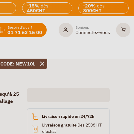
-15%
dès
-20%
dès
450€HT
800€HT
Besoin d'aide ?
Bonjour,
01 71 63 15 00
Connectez-vous
 CODE: NEW10L
usqu’à 25
allage
Livraison rapide en 24/72h
Livraison gratuite
Dès 250€ HT
d’achat