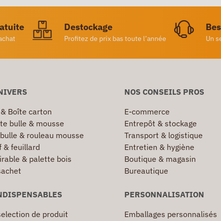
ratuite
Destockage
Bes
achat
Profitez de prix bas toute l’année
Un s
NIVERS
NOS CONSEILS PROS
 & Boîte carton
E-commerce
te bulle & mousse
Entrepôt & stockage
 bulle & rouleau mousse
Transport & logistique
 & feuillard
Entretien & hygiène
irable & palette bois
Boutique & magasin
sachet
Bureautique
NDISPENSABLES
PERSONNALISATION
election de produit
Emballages personnalisés