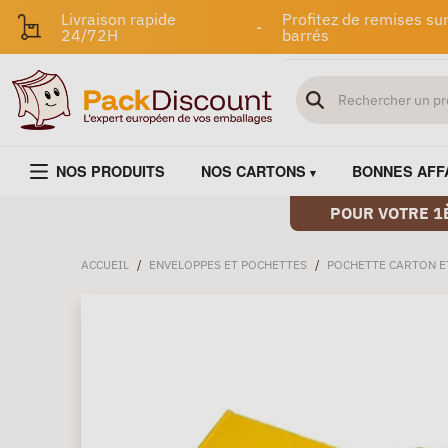
Livraison rapide
Profitez de remises sur
-
24/72H
barrés
NOS PRODUITS
NOS CARTONS
BONNES AFF
POUR VOTRE 1
ACCUEIL
/
ENVELOPPES ET POCHETTES
/
POCHETTE CARTON E