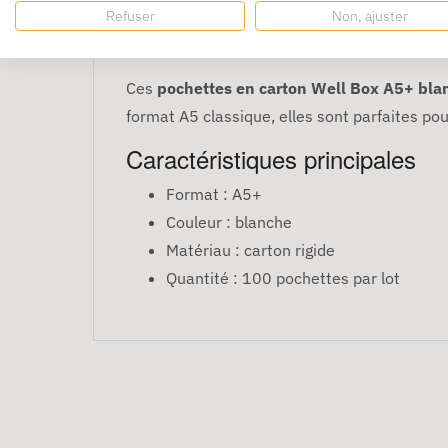
Refuser
Non, ajuster
100 Pochettes carton
Ces
pochettes en carton Well Box A5+ bla
format A5 classique, elles sont parfaites pou
Caractéristiques principales
Format : A5+
Couleur : blanche
Matériau : carton rigide
Quantité : 100 pochettes par lot