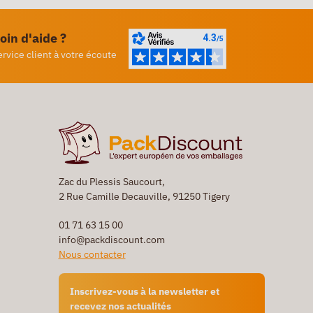
oin d'aide ?
ervice client à votre écoute
Zac du Plessis Saucourt,
2 Rue Camille Decauville, 91250 Tigery
01 71 63 15 00
info@packdiscount.com
Nous contacter
Inscrivez-vous à la newsletter et
recevez nos actualités