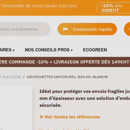
 l'ensemble de votre panier hors prix
-10%
dès
300€HT
Commande rapide
AIRES
NOS CONSEILS PROS
ECOGREEN
ÈRE COMMANDE -10% + LIVRAISON OFFERTE DÈS 149€HT
T PLASTIQUE
/
100 POCHETTES CARTON WELL BOX A5+ BLANCHE
Idéal pour protéger vos envois fragiles j
mm d’épaisseur avec une solution d’emb
sécurisée.
➤ Voir toutes les références