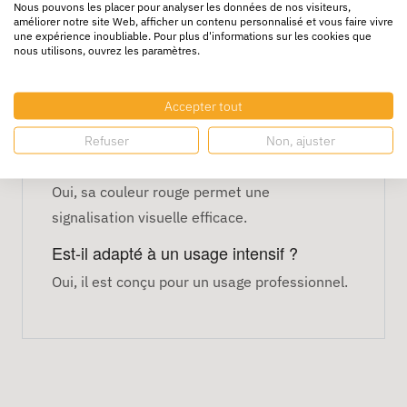
Nous pouvons les placer pour analyser les données de nos visiteurs,
Couleur : rouge
améliorer notre site Web, afficher un contenu personnalisé et vous faire vivre
une expérience inoubliable. Pour plus d'informations sur les cookies que
Bonne adhérence sur carton
nous utilisons, ouvrez les paramètres.
Usage : expédition, stockage, logistique
FAQ – Ruban adhésif
Accepter tout
polypropylène rouge
Refuser
Non, ajuster
Peut-il servir de ruban de signalisation ?
Oui, sa couleur rouge permet une
signalisation visuelle efficace.
Est-il adapté à un usage intensif ?
Oui, il est conçu pour un usage professionnel.