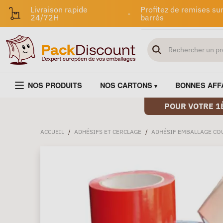
Livraison rapide
Profitez de remises sur
-
24/72H
barrés
NOS PRODUITS
NOS CARTONS
BONNES AFF
POUR VOTRE 1
ACCUEIL
/
ADHÉSIFS ET CERCLAGE
/
ADHÉSIF EMBALLAGE CO