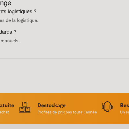
ange
ts logistiques ?
s de la logistique.
ndards ?
s manuels.
ratuite
Destockage
Bes
achat
Profitez de prix bas toute l’année
Un s