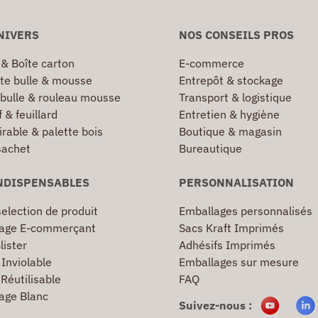
NIVERS
NOS CONSEILS PROS
 & Boîte carton
E-commerce
te bulle & mousse
Entrepôt & stockage
 bulle & rouleau mousse
Transport & logistique
 & feuillard
Entretien & hygiène
irable & palette bois
Boutique & magasin
sachet
Bureautique
NDISPENSABLES
PERSONNALISATION
election de produit
Emballages personnalisés
age E-commerçant
Sacs Kraft Imprimés
lister
Adhésifs Imprimés
Inviolable
Emballages sur mesure
Réutilisable
FAQ
age Blanc
Suivez-nous :