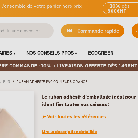
 l'ensemble de votre panier hors prix
-10%
dès
300€HT
Commande rapide
AIRES
NOS CONSEILS PROS
ECOGREEN
ÈRE COMMANDE -10% + LIVRAISON OFFERTE DÈS 149€HT
ULEUR
/
RUBAN ADHESIF PVC COULEURS ORANGE
Le ruban adhésif d'emballage idéal pour
identifier toutes vos caisses !
➤ Voir toutes les références
Lire la description détaillée