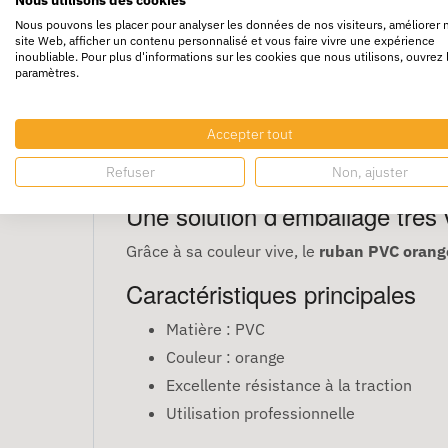
Nous pouvons les placer pour analyser les données de nos visiteurs, améliorer 
site Web, afficher un contenu personnalisé et vous faire vivre une expérience
inoubliable. Pour plus d'informations sur les cookies que nous utilisons, ouvrez 
paramètres.
Ruban adhésif PVC co
Accepter tout
Le
ruban adhésif PVC orange
est particuliè
Refuser
Non, ajuster
immédiat des colis.Colis de 36.
Une solution d’emballage très v
Grâce à sa couleur vive, le
ruban PVC orang
Caractéristiques principales
Matière : PVC
Couleur : orange
Excellente résistance à la traction
Utilisation professionnelle