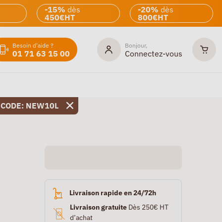
-15%
dès
-20%
dès
450€HT
800€HT
Besoin d'aide ?
Bonjour,
01 71 63 15 00
Connectez-vous
 CODE: NEW10L
Livraison rapide en 24/72h
Livraison gratuite
Dès 250€ HT
d’achat