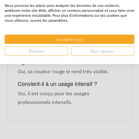
Nous pouvons les placer pour analyser les données de nos visiteurs,
Couleur : rouge
améliorer notre site Web, afficher un contenu personnalisé et vous faire vivre
une expérience inoubliable. Pour plus d'informations sur les cookies que
Adhérence forte et durable
nous utilisons, ouvrez les paramètres.
Usage : expédition, stockage, logistique
FAQ – Ruban adhésif PVC
Accepter tout
rouge
Refuser
Non, ajuster
Peut-il être utilisé comme ruban de
signalisation ?
Oui, sa couleur rouge le rend très visible.
Convient-il à un usage intensif ?
Oui, il est conçu pour les usages
professionnels intensifs.