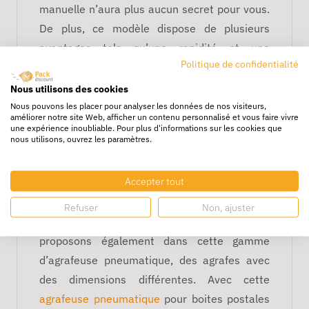
manuelle n’aura plus aucun secret pour vous.
De plus, ce modèle dispose de plusieurs
avantages tels qu’une rapidité et une
Politique de confidentialité
précision d’agrafage, une productivité élevée,
une forte capacité du chargeur (ce qui vous
Nous utilisons des cookies
évitera de devoir le recharger tout le temps et
Nous pouvons les placer pour analyser les données de nos visiteurs,
améliorer notre site Web, afficher un contenu personnalisé et vous faire vivre
de perdre du temps dans l’agrafage de vos
une expérience inoubliable. Pour plus d'informations sur les cookies que
nous utilisons, ouvrez les paramètres.
boites postales et autres emballages carton),
une grande maniabilité, ainsi qu’une
Accepter tout
utilisation très facile de l’agrafeuse manuelle.
Parce qu’il est totalement possible d’utiliser
Refuser
Non, ajuster
différents formats d’agrafes, nous vous
proposons également dans cette gamme
d’agrafeuse pneumatique, des agrafes avec
des dimensions différentes. Avec cette
agrafeuse pneumatique
pour boites postales