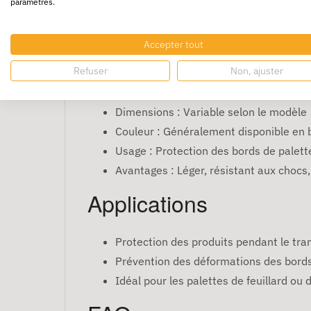
et le stockage. Fabriqué en plastique résista
paramètres.
lors de leur manutention.
Caractéristiques
Accepter tout
Refuser
Non, ajuster
Matériau : Plastique de haute qualité
Dimensions : Variable selon le modèle
Couleur : Généralement disponible en b
Usage : Protection des bords de palett
Avantages : Léger, résistant aux chocs,
Applications
Protection des produits pendant le tra
Prévention des déformations des bords
Idéal pour les palettes de feuillard ou