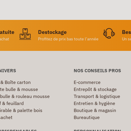
ratuite
Destockage
Bes
achat
Profitez de prix bas toute l’année
Un s
NIVERS
NOS CONSEILS PROS
 & Boîte carton
E-commerce
te bulle & mousse
Entrepôt & stockage
 bulle & rouleau mousse
Transport & logistique
 & feuillard
Entretien & hygiène
irable & palette bois
Boutique & magasin
sachet
Bureautique