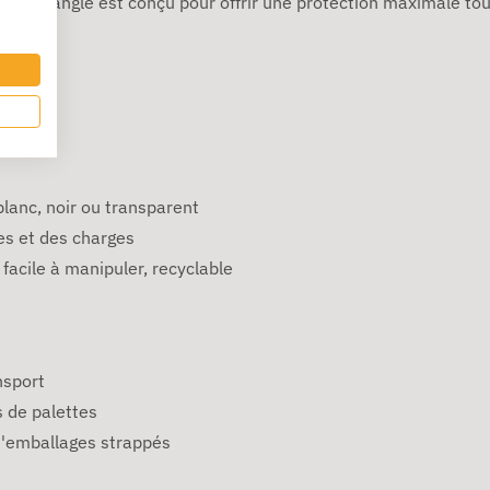
nt, cet angle est conçu pour offrir une protection maximale tou
lanc, noir ou transparent
es et des charges
 facile à manipuler, recyclable
nsport
 de palettes
 d'emballages strappés