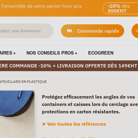
 l'ensemble de votre panier hors prix
-10%
dès
300€HT
Commande rapide
AIRES
NOS CONSEILS PROS
ECOGREEN
ÈRE COMMANDE -10% + LIVRAISON OFFERTE DÈS 149€HT
AFEUILLARD EN PLASTIQUE
Protégez efficacement les angles de vos
containers et caisses lors du cerclage av
protections en carton résistantes.
➤ Voir toutes les références