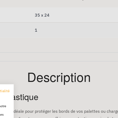
35 x 24
1
Description
tialité
n Plastique
notre
solution idéale pour protéger les bords de vos palettes ou char
les