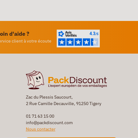
oin d'aide ?
ervice client à votre écoute
Zac du Plessis Saucourt,
2 Rue Camille Decauville, 91250 Tigery
01 71 63 15 00
info@packdiscount.com
Nous contacter