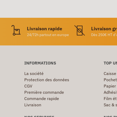
Livraison rapide
Livraison g
24/72h partout en europe
Dès 250€ HT d’
INFORMATIONS
TOP U
La société
Caisse
Protection des données
Pochet
CGV
Papier
Première commande
Adhésif
Commande rapide
Film ét
Livraison
Sac & 