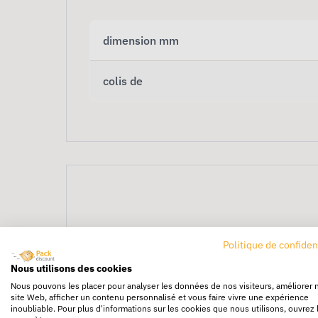
dimension mm
colis de
Politique de confiden
Angle Para-feuillard e
Nous utilisons des cookies
Nous pouvons les placer pour analyser les données de nos visiteurs, améliorer 
site Web, afficher un contenu personnalisé et vous faire vivre une expérience
L'angle para-feuillard en plastique est une 
inoubliable. Pour plus d'informations sur les cookies que nous utilisons, ouvrez 