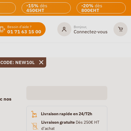
-15%
dès
-20%
dès
450€HT
800€HT
Besoin d'aide ?
Bonjour,
01 71 63 15 00
Connectez-vous
 CODE: NEW10L
ec nos
Livraison rapide en 24/72h
Livraison gratuite
Dès 250€ HT
d’achat