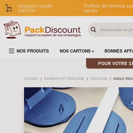
Livraison rapide
Profitez de remises sur
-
24/72H
barrés
NOS PRODUITS
NOS CARTONS
BONNES AFF
POUR VOTRE 1
ACCUEIL
/
ADHÉSIFS ET CERCLAGE
/
CERCLAGE
/
ANGLE PAR