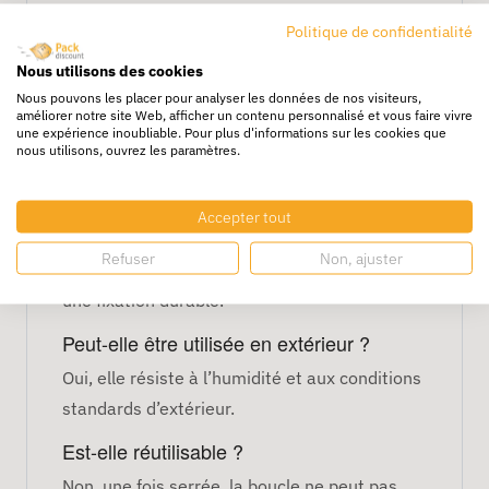
Parfaite pour câbles, fils, sacs ou
Politique de confidentialité
emballages volumineux
Nous utilisons des cookies
FAQ
Nous pouvons les placer pour analyser les données de nos visiteurs,
améliorer notre site Web, afficher un contenu personnalisé et vous faire vivre
Quelle est la largeur de cette boucle ?
une expérience inoubliable. Pour plus d'informations sur les cookies que
nous utilisons, ouvrez les paramètres.
Elle mesure 16 mm, idéale pour fixer des
objets ou câbles de taille moyenne.
Accepter tout
Est-elle résistante ?
Refuser
Non, ajuster
Oui, le plastique utilisé est robuste et assure
une fixation durable.
Peut-elle être utilisée en extérieur ?
Oui, elle résiste à l’humidité et aux conditions
standards d’extérieur.
Est-elle réutilisable ?
Non, une fois serrée, la boucle ne peut pas