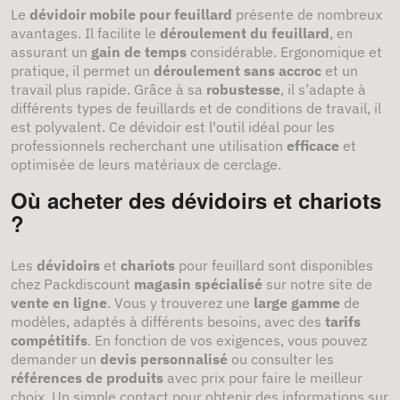
Le
dévidoir mobile pour feuillard
présente de nombreux
avantages. Il facilite le
déroulement du feuillard
, en
assurant un
gain de temps
considérable. Ergonomique et
pratique, il permet un
déroulement sans accroc
et un
travail plus rapide. Grâce à sa
robustesse
, il s’adapte à
différents types de feuillards et de conditions de travail, il
est polyvalent. Ce dévidoir est l'outil idéal pour les
professionnels recherchant une utilisation
efficace
et
optimisée de leurs matériaux de cerclage.
Où acheter des dévidoirs et chariots
?
Les
dévidoirs
et
chariots
pour feuillard sont disponibles
chez Packdiscount
magasin spécialisé
sur notre site de
vente en ligne
. Vous y trouverez une
large gamme
de
modèles, adaptés à différents besoins, avec des
tarifs
compétitifs
. En fonction de vos exigences, vous pouvez
demander un
devis personnalisé
ou consulter les
références de produits
avec prix pour faire le meilleur
choix. Un simple contact pour obtenir des informations sur