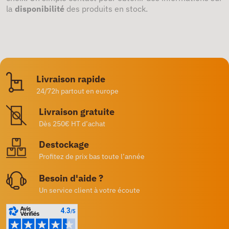
la
disponibilité
des produits en stock.
Livraison rapide
24/72h partout en europe
Livraison gratuite
Dès 250€ HT d’achat
Destockage
Profitez de prix bas toute l’année
Besoin d'aide ?
Un service client à votre écoute