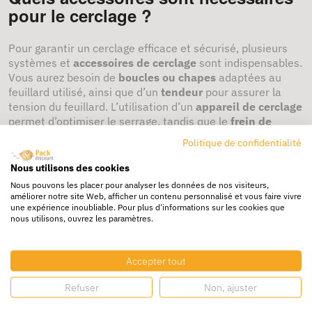
pour le cerclage ?
Pour garantir un cerclage efficace et sécurisé, plusieurs
systèmes et
accessoires de cerclage
sont indispensables.
Vous aurez besoin de
boucles ou chapes
adaptées au
feuillard utilisé, ainsi que d’un
tendeur
pour assurer la
tension du feuillard. L’utilisation d’un
appareil de cerclage
permet d’optimiser le serrage, tandis que le
frein de
bobine
est nécessaire pour contrôler le déroulement du
Politique de confidentialité
feuillard. Pour une manipulation pratique, des
rouleaux
ou
un
disque
peuvent être utilisés pour éviter
Nous utilisons des cookies
l’entrelacement du feuillard.
Nous pouvons les placer pour analyser les données de nos visiteurs,
améliorer notre site Web, afficher un contenu personnalisé et vous faire vivre
Quels matériaux sont utilisés pour
une expérience inoubliable. Pour plus d'informations sur les cookies que
nous utilisons, ouvrez les paramètres.
les feuillards ?
Les
feuillards
sont fabriqués à partir de divers matériaux
Accepter tout
en fonction de l’application. On distingue principalement le
feuillard en plastique
, le
feuillard métallique
, ainsi que
Refuser
Non, ajuster
le
feuillard polypropylène noir
, qui sont légers et