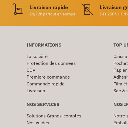
Livraison rapide
Livraison g
24/72h partout en europe
Dès 250€ HT d’
INFORMATIONS
TOP U
La société
Caisse
Protection des données
Pochet
CGV
Papier
Première commande
Adhésif
Commande rapide
Film ét
Livraison
Sac & 
NOS SERVICES
NOS I
Solutions Grands-comptes
Notre s
Nos guides
Emball