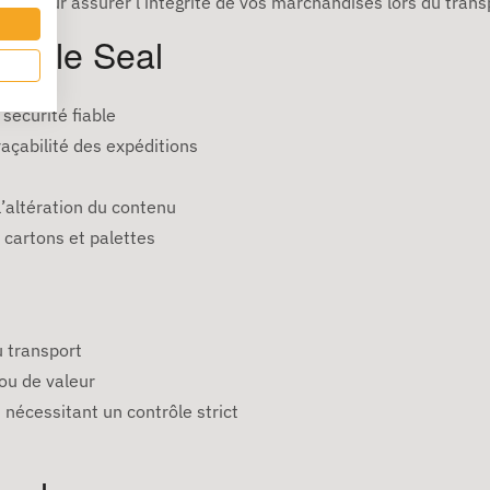
fiable pour assurer l’intégrité de vos marchandises lors du tra
imple Seal
sécurité fiable
açabilité des expéditions
’altération du contenu
, cartons et palettes
u transport
ou de valeur
s nécessitant un contrôle strict