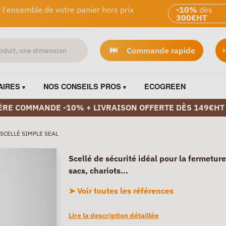
 l'ensemble de votre panier hors prix
-10%
dès
300€HT
Commande rapide
AIRES
NOS CONSEILS PROS
ECOGREEN
ÈRE COMMANDE -10% + LIVRAISON OFFERTE DÈS 149€HT
SCELLÉ SIMPLE SEAL
Scellé de sécurité idéal pour la fermetur
sacs, chariots...
➤ Voir toutes les références
Lire la description détaillée