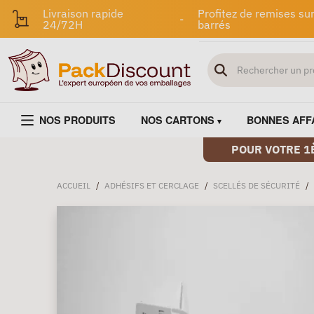
Livraison rapide
Profitez de remises sur
-
24/72H
barrés
NOS PRODUITS
NOS CARTONS
BONNES AFF
POUR VOTRE 1
ACCUEIL
/
ADHÉSIFS ET CERCLAGE
/
SCELLÉS DE SÉCURITÉ
/