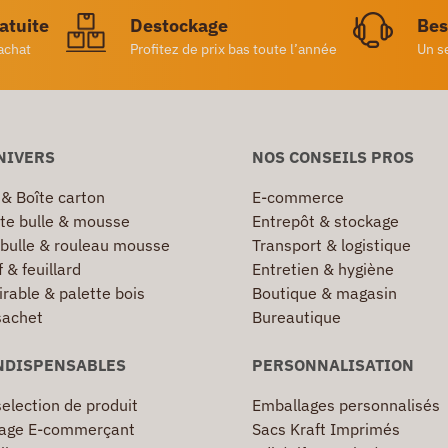
ratuite
Destockage
Bes
achat
Profitez de prix bas toute l’année
Un s
NIVERS
NOS CONSEILS PROS
 & Boîte carton
E-commerce
te bulle & mousse
Entrepôt & stockage
 bulle & rouleau mousse
Transport & logistique
 & feuillard
Entretien & hygiène
irable & palette bois
Boutique & magasin
sachet
Bureautique
NDISPENSABLES
PERSONNALISATION
election de produit
Emballages personnalisés
age E-commerçant
Sacs Kraft Imprimés