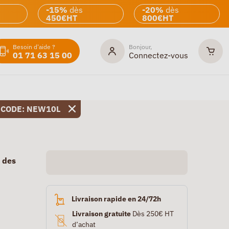
-15%
dès
-20%
dès
450€HT
800€HT
Besoin d'aide ?
Bonjour,
01 71 63 15 00
Connectez-vous
 CODE: NEW10L
e des
Livraison rapide en 24/72h
Livraison gratuite
Dès 250€ HT
d’achat