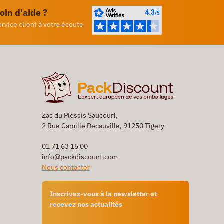
oin d'aide ?
ervice client à votre écoute
Zac du Plessis Saucourt,
2 Rue Camille Decauville, 91250 Tigery
01 71 63 15 00
info@packdiscount.com
Nous contacter
Inscrivez-vous à la newsletter et
recevez nos actualités