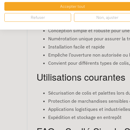
autorisée. Il offre une solution pratique et 
Accepter tout
Avantages du Scellé S
Refuser
Non, ajuster
Conception simple et robuste pour une 
Numérotation unique pour assurer la tr
Installation facile et rapide
Empêche l’ouverture non autorisée ou l
Convient pour différents types de colis
Utilisations courantes
Sécurisation de colis et palettes lors d
Protection de marchandises sensibles 
Applications logistiques et industrielle
Expédition et stockage en entrepôt