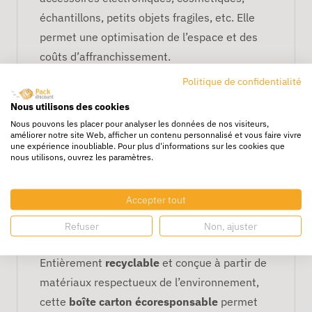
échantillons, petits objets fragiles, etc. Elle
permet une optimisation de l’espace et des
coûts d’affranchissement.
Solide et protectrice
Politique de confidentialité
Nous utilisons des cookies
Fabriquée en
carton à petite cannelure
, cette
Nous pouvons les placer pour analyser les données de nos visiteurs,
boîte expédition légère
offre une
excellente
améliorer notre site Web, afficher un contenu personnalisé et vous faire vivre
une expérience inoubliable. Pour plus d'informations sur les cookies que
résistance aux chocs et à l’écrasement
. Elle
nous utilisons, ouvrez les paramètres.
assure la sécurité de vos produits tout au long
de leur acheminement, même en cas de
Accepter tout
transport multiple ou en logistique urbaine.
Refuser
Non, ajuster
Un choix écoresponsable
Entièrement
recyclable
et conçue à partir de
matériaux respectueux de l’environnement,
cette
boîte carton écoresponsable
permet