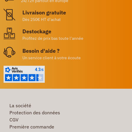
24/72h partout en europe
Livraison gratuite
Dès 250€ HT d’achat
Destockage
Profitez de prix bas toute l’année
Besoin d'aide ?
Un service client à votre écoute
La société
Protection des données
CGV
Première commande