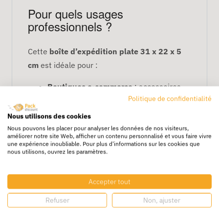
Pour quels usages
professionnels ?
Cette
boîte d’expédition plate 31 x 22 x 5
cm
est idéale pour :
Boutiques e-commerce
: accessoires
Politique de confidentialité
plats, objets fins
Nous utilisons des cookies
Éditeurs, librairies, imprimeurs
: livres,
Nous pouvons les placer pour analyser les données de nos visiteurs,
catalogues, magazines
améliorer notre site Web, afficher un contenu personnalisé et vous faire vivre
une expérience inoubliable. Pour plus d'informations sur les cookies que
nous utilisons, ouvrez les paramètres.
Entreprises et administrations
: envois
de dossiers, rapports A4
Accepter tout
Distributeurs de composants
: petites
Refuser
Non, ajuster
pièces, objets de précision