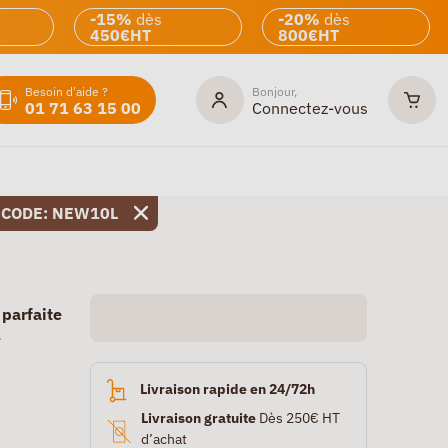
-15%
dès
-20%
dès
450€HT
800€HT
Besoin d'aide ?
Bonjour,
01 71 63 15 00
Connectez-vous
 CODE: NEW10L
 parfaite
e
Livraison rapide en 24/72h
Livraison gratuite
Dès 250€ HT
d’achat