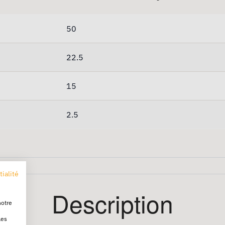
50
22.5
15
2.5
tialité
Description
notre
les