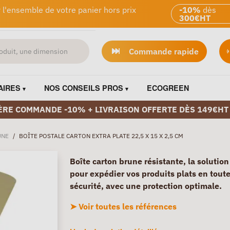
 l'ensemble de votre panier hors prix
-10%
dès
300€HT
Commande rapide
AIRES
NOS CONSEILS PROS
ECOGREEN
ÈRE COMMANDE -10% + LIVRAISON OFFERTE DÈS 149€HT
UNE
/
BOÎTE POSTALE CARTON EXTRA PLATE 22,5 X 15 X 2,5 CM
Boîte carton brune résistante, la solution
pour expédier vos produits plats en tout
sécurité, avec une protection optimale.
➤ Voir toutes les références