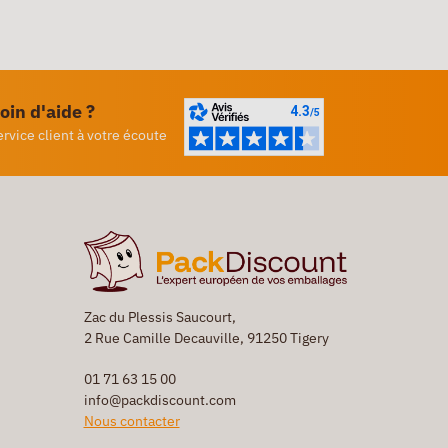
oin d'aide ?
ervice client à votre écoute
Zac du Plessis Saucourt,
2 Rue Camille Decauville, 91250 Tigery
01 71 63 15 00
info@packdiscount.com
Nous contacter