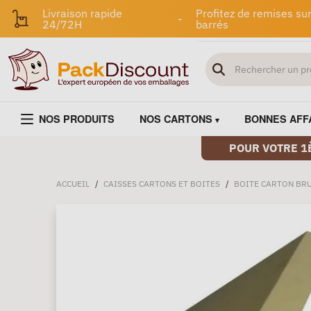
Livraison rapide
Profitez de remises sur
-
24/72H
barrés
NOS PRODUITS
NOS CARTONS
BONNES AFF
POUR VOTRE 1
ACCUEIL
/
CAISSES CARTONS ET BOITES
/
BOITE CARTON BR