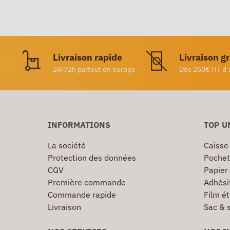
Livraison rapide
Livraison g
24/72h partout en europe
Dès 250€ HT d’
INFORMATIONS
TOP U
La société
Caisse
Protection des données
Pochet
CGV
Papier
Première commande
Adhésif
Commande rapide
Film ét
Livraison
Sac & 