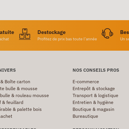
ratuite
Destockage
Bes
achat
Profitez de prix bas toute l’année
Un s
NIVERS
NOS CONSEILS PROS
 & Boîte carton
E-commerce
te bulle & mousse
Entrepôt & stockage
 bulle & rouleau mousse
Transport & logistique
 & feuillard
Entretien & hygiène
irable & palette bois
Boutique & magasin
sachet
Bureautique