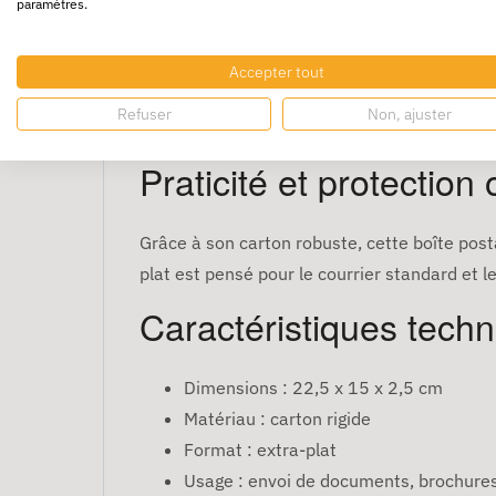
paramètres.
Boîte postale carton e
Accepter tout
La
boîte postale carton extra plate 22,5 x 
Refuser
Non, ajuster
Son format compact et léger permet de réduir
Praticité et protection
Grâce à son carton robuste, cette boîte post
plat est pensé pour le courrier standard et le
Caractéristiques tech
Dimensions : 22,5 x 15 x 2,5 cm
Matériau : carton rigide
Format : extra-plat
Usage : envoi de documents, brochures,