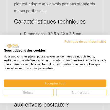
plat est adapté aux envois postaux standards
et aux petits colis.
Caractéristiques techniques
Dimensions : 30,5 x 22 x 2,5 cm
Matériau : carton rigide
Politique de confidentialité
Format : extra-plat
Nous utilisons des cookies
Usage : envoi de documents, brochures,
Nous pouvons les placer pour analyser les données de nos visiteurs,
améliorer notre site Web, afficher un contenu personnalisé et vous faire vivre
petits objets plats
une expérience inoubliable. Pour plus d'informations sur les cookies que
Fermeture : rabat auto-adhésif ou collé
nous utilisons, ouvrez les paramètres.
Lot : 50 boîtes
Accepter tout
FAQ
Refuser
Non, ajuster
Cette boîte est-elle adaptée
aux envois postaux ?