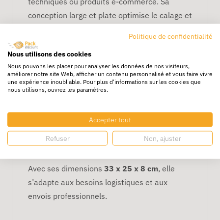
techniques ou produits e-commerce. Sa
conception large et plate optimise le calage et
la protection.
Politique de confidentialité
Conditionnement :
colis de 50 boîtes.
Nous utilisons des cookies
Nous pouvons les placer pour analyser les données de nos visiteurs,
Protection renforcée
améliorer notre site Web, afficher un contenu personnalisé et vous faire vivre
une expérience inoubliable. Pour plus d'informations sur les cookies que
Carton rigide haute résistance
nous utilisons, ouvrez les paramètres.
Bonne tenue aux chocs et à
l'écrasement
Accepter tout
Fermeture par rabats sécurisés
Refuser
Non, ajuster
Format idéal
Avec ses dimensions
33 x 25 x 8 cm
, elle
s’adapte aux besoins logistiques et aux
envois professionnels.