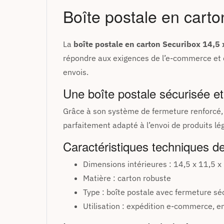
site Web, afficher un contenu personnalisé et vous faire vivre une expérience
Boîte postale en carto
inoubliable. Pour plus d'informations sur les cookies que nous utilisons, ouvrez 
paramètres.
La
boîte postale en carton Securibox 14,5 
Accepter tout
répondre aux exigences de l’e-commerce et de
envois.
Refuser
Non, ajuster
Une boîte postale sécurisée et
Grâce à son système de fermeture renforcé,
parfaitement adapté à l’envoi de produits lég
Caractéristiques techniques de
Dimensions intérieures : 14,5 x 11,5 x
Matière : carton robuste
Type : boîte postale avec fermeture sé
Utilisation : expédition e-commerce, e