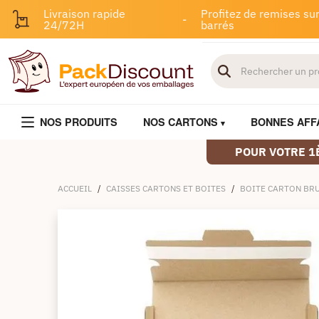
Livraison rapide
Profitez de remises sur
-
24/72H
barrés
NOS PRODUITS
NOS CARTONS
BONNES AFF
POUR VOTRE 1
ACCUEIL
/
CAISSES CARTONS ET BOITES
/
BOITE CARTON BR