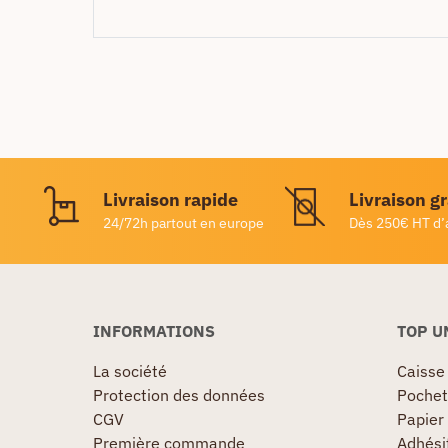
Livraison rapide
Livraison g
24/72h partout en europe
Dès 250€ HT d’
INFORMATIONS
TOP U
La société
Caisse
Protection des données
Pochet
CGV
Papier
Première commande
Adhésif