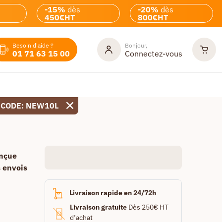
-15%
dès
-20%
dès
450€HT
800€HT
Besoin d'aide ?
Bonjour,
01 71 63 15 00
Connectez-vous
 CODE: NEW10L
onçue
s envois
Livraison rapide en 24/72h
Livraison gratuite
Dès 250€ HT
d’achat