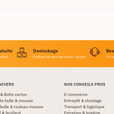
ratuite
Destockage
Bes
achat
Profitez de prix bas toute l’année
Un s
NIVERS
NOS CONSEILS PROS
 & Boîte carton
E-commerce
te bulle & mousse
Entrepôt & stockage
 bulle & rouleau mousse
Transport & logistique
 & feuillard
Entretien & hygiène