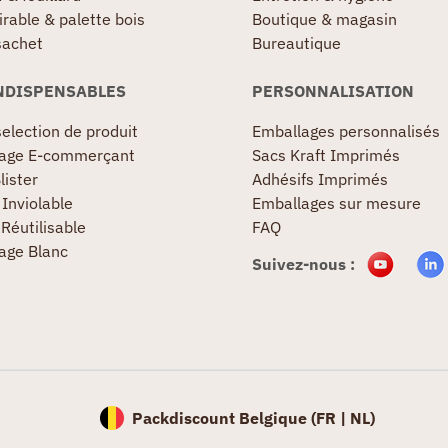
irable & palette bois
Boutique & magasin
sachet
Bureautique
NDISPENSABLES
PERSONNALISATION
election de produit
Emballages personnalisés
age E-commerçant
Sacs Kraft Imprimés
lister
Adhésifs Imprimés
Inviolable
Emballages sur mesure
Réutilisable
FAQ
age Blanc
Suivez-nous :
Packdiscount Belgique (
FR |
NL)