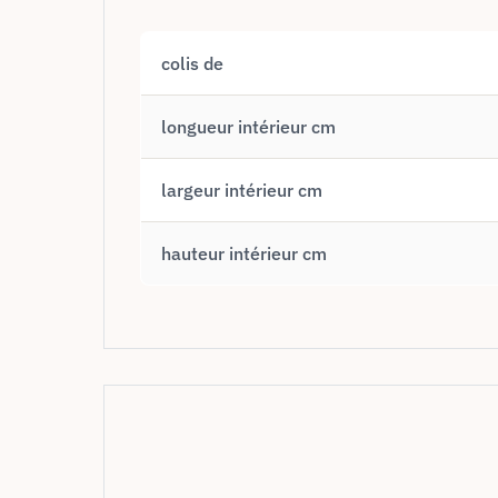
colis de
longueur intérieur cm
largeur intérieur cm
hauteur intérieur cm
Politique de confiden
Nous utilisons des cookies
Nous pouvons les placer pour analyser les données de nos visiteurs, améliorer 