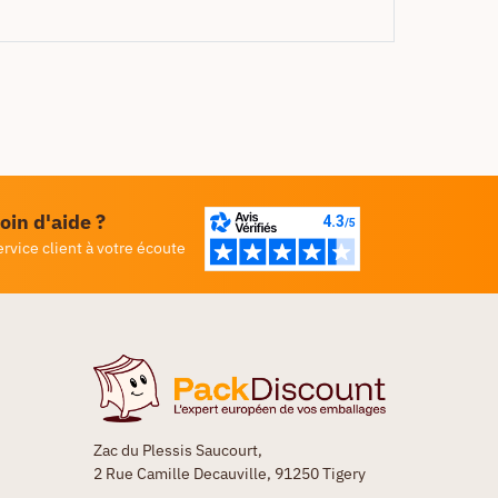
oin d'aide ?
ervice client à votre écoute
Zac du Plessis Saucourt,
2 Rue Camille Decauville, 91250 Tigery