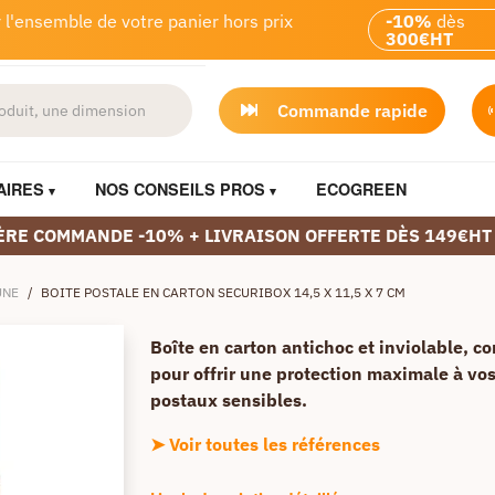
 l'ensemble de votre panier hors prix
-10%
dès
300€HT
Commande rapide
AIRES
NOS CONSEILS PROS
ECOGREEN
ÈRE COMMANDE -10% + LIVRAISON OFFERTE DÈS 149€HT
UNE
/
BOITE POSTALE EN CARTON SECURIBOX 14,5 X 11,5 X 7 CM
Boîte en carton antichoc et inviolable, c
pour offrir une protection maximale à vo
postaux sensibles.
➤ Voir toutes les références