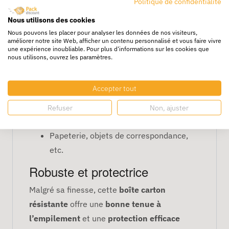
Politique de confidentialité
pour l’expédition de produits fins tels que :
Nous utilisons des cookies
Nous pouvons les placer pour analyser les données de nos visiteurs,
Catalogues et brochures
améliorer notre site Web, afficher un contenu personnalisé et vous faire vivre
Documents professionnels ou
une expérience inoubliable. Pour plus d'informations sur les cookies que
nous utilisons, ouvrez les paramètres.
administratifs
Petites pièces détachées
Accepter tout
Accessoires légers
Produits électroniques fins (étuis,
Refuser
Non, ajuster
câbles, coques...)
Papeterie, objets de correspondance,
etc.
Robuste et protectrice
Malgré sa finesse, cette
boîte carton
résistante
offre une
bonne tenue à
l’empilement
et une
protection efficace