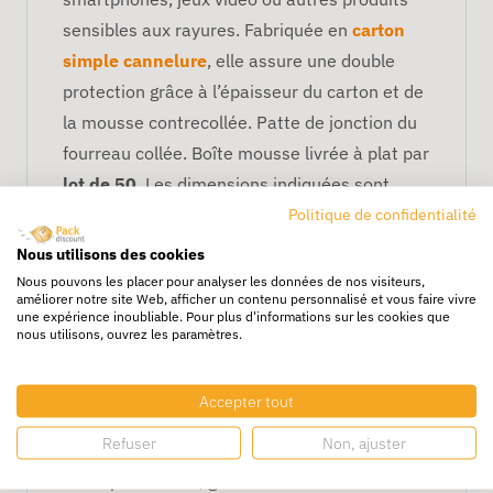
sensibles aux rayures. Fabriquée en
carton
simple cannelure
, elle assure une double
protection grâce à l’épaisseur du carton et de
la mousse contrecollée. Patte de jonction du
fourreau collée. Boîte mousse livrée à plat par
lot de 50
. Les dimensions indiquées sont
intérieures.
Politique de confidentialité
Les avantages de la boîte
Nous utilisons des cookies
postale carton avec mousse de
Nous pouvons les placer pour analyser les données de nos visiteurs,
améliorer notre site Web, afficher un contenu personnalisé et vous faire vivre
calage
une expérience inoubliable. Pour plus d'informations sur les cookies que
nous utilisons, ouvrez les paramètres.
La mousse alvéolée blanche maintient le
produit au centre de la
boîte postale
et le
Accepter tout
protège des vibrations, frottements ou chocs
Refuser
Non, ajuster
pendant le transport. Le carton empêche
toute perforation, garantissant ainsi une