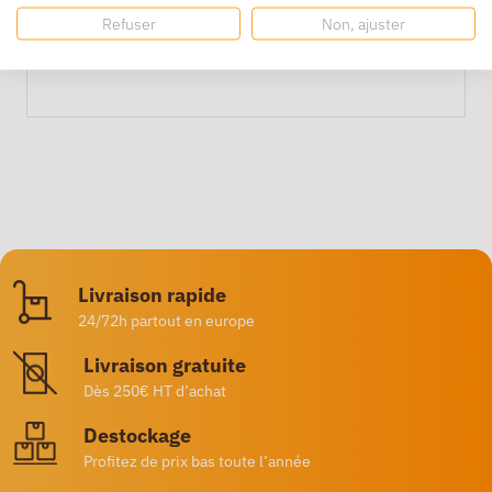
Refuser
Non, ajuster
Colis de 25 cartons.
Livraison rapide
24/72h partout en europe
Livraison gratuite
Dès 250€ HT d’achat
Destockage
Profitez de prix bas toute l’année