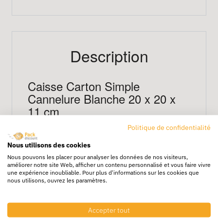
Description
Caisse Carton Simple
Cannelure Blanche 20 x 20 x
11 cm
Politique de confidentialité
Parfaite pour
les envois plats ou étroits
Nous utilisons des cookies
comme les livres, documents ou petits
Nous pouvons les placer pour analyser les données de nos visiteurs,
appareils électroniques, la
caisse carton
améliorer notre site Web, afficher un contenu personnalisé et vous faire vivre
une expérience inoubliable. Pour plus d'informations sur les cookies que
20x20x11 cm
offre résistance et facilité de
nous utilisons, ouvrez les paramètres.
manipulation. Adaptée aux
services
logistiques et préparation de commandes e-
Accepter tout
commerce
.