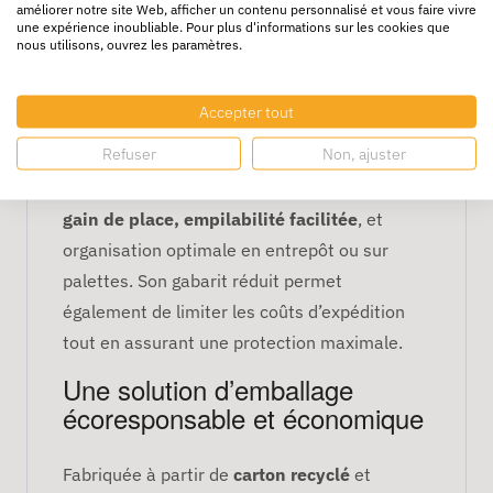
améliorer notre site Web, afficher un contenu personnalisé et vous faire vivre
une expérience inoubliable. Pour plus d'informations sur les cookies que
Un format compact, optimisé
nous utilisons, ouvrez les paramètres.
pour le stockage et le transport
Accepter tout
Avec ses dimensions de
31 x 21,5 x 10 cm
,
Refuser
Non, ajuster
cette
caisse carton compacte
s’adapte
parfaitement aux contraintes logistiques :
gain de place, empilabilité facilitée
, et
organisation optimale en entrepôt ou sur
palettes. Son gabarit réduit permet
également de limiter les coûts d’expédition
tout en assurant une protection maximale.
Une solution d’emballage
écoresponsable et économique
Fabriquée à partir de
carton recyclé
et