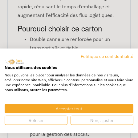
rapide, réduisant le temps d’emballage et
augmentant l’efficacité des flux logistiques.
Pourquoi choisir ce carton
Double cannelure renforcée pour un
transport sûr et fiable.
Résistance aux vibrations et aux
Politique de confidentialité
écrasements pendant le stockage ou le
Nous utilisons des cookies
transport.
Nous pouvons les placer pour analyser les données de nos visiteurs,
améliorer notre site Web, afficher un contenu personnalisé et vous faire vivre
Montage ultra-rapide pour un gain de
une expérience inoubliable. Pour plus d'informations sur les cookies que
nous utilisons, ouvrez les paramètres.
productivité notable.
Format idéal pour produits techniques,
matériels industriels et objets
Accepter tout
volumineux.
Refuser
Non, ajuster
Livrée en
colis de 20 unités
, pratique
pour la gestion des stocks.