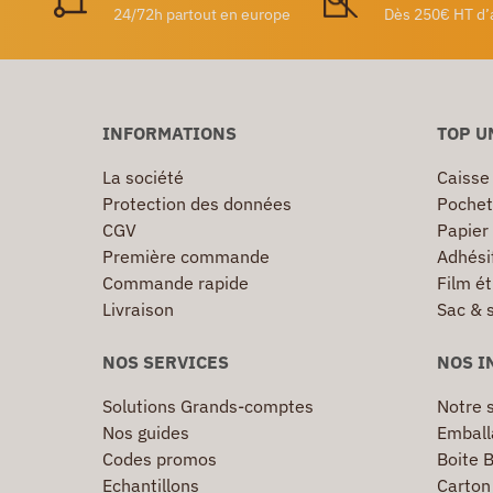
24/72h partout en europe
Dès 250€ HT d’
INFORMATIONS
TOP U
La société
Caisse
Protection des données
Pochet
CGV
Papier
Première commande
Adhésif
Commande rapide
Film ét
Livraison
Sac & 
NOS SERVICES
NOS I
Solutions Grands-comptes
Notre s
Nos guides
Emball
Codes promos
Boite B
Echantillons
Carton 