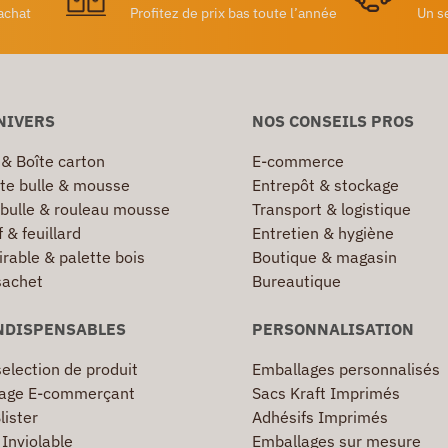
achat
Profitez de prix bas toute l’année
Un s
NIVERS
NOS CONSEILS PROS
 & Boîte carton
E-commerce
te bulle & mousse
Entrepôt & stockage
 bulle & rouleau mousse
Transport & logistique
 & feuillard
Entretien & hygiène
irable & palette bois
Boutique & magasin
sachet
Bureautique
NDISPENSABLES
PERSONNALISATION
election de produit
Emballages personnalisés
age E-commerçant
Sacs Kraft Imprimés
lister
Adhésifs Imprimés
Inviolable
Emballages sur mesure