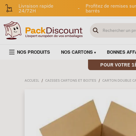
Livraison rapide
Profitez de remises sur
-
24/72H
barrés
NOS PRODUITS
NOS CARTONS
BONNES AFF
POUR VOTRE 1
ACCUEIL
/
CAISSES CARTONS ET BOITES
/
CARTON DOUBLE C