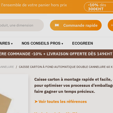
 l'ensemble de votre panier hors prix
-10%
dès
300€HT
Commande rapide
AIRES
NOS CONSEILS PROS
ECOGREEN
ÈRE COMMANDE -10% + LIVRAISON OFFERTE DÈS 149€HT
ANNELURE
/
CAISSE CARTON À FOND AUTOMATIQUE DOUBLE CANNELURE 60 X 
Caisse carton à montage rapide et facile,
pour optimiser vos processus d’emballag
faire gagner un temps précieux.
➤ Voir toutes les références