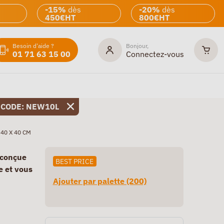
-15%
dès
-20%
dès
450€HT
800€HT
Besoin d'aide ?
Bonjour,
01 71 63 15 00
Connectez-vous
 CODE: NEW10L
40 X 40 CM
 conçue
BEST PRICE
e et vous
Ajouter par palette (200)