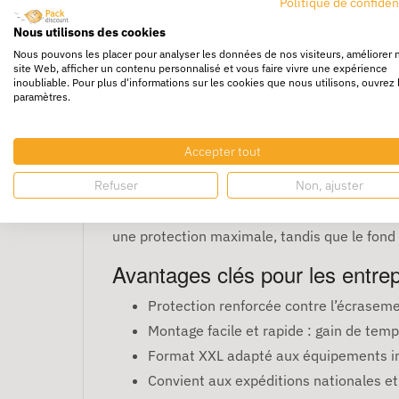
Politique de confiden
Nous utilisons des cookies
Nous pouvons les placer pour analyser les données de nos visiteurs, améliorer 
site Web, afficher un contenu personnalisé et vous faire vivre une expérience
inoubliable. Pour plus d'informations sur les cookies que nous utilisons, ouvrez 
paramètres.
Caisse carton à fond 
de 10
Accepter tout
Refuser
Non, ajuster
La caisse carton
60 x 40 x 40 cm
est idéale
une protection maximale, tandis que le fon
Avantages clés pour les entrep
Protection renforcée contre l’écraseme
Montage facile et rapide : gain de tem
Format XXL adapté aux équipements ind
Convient aux expéditions nationales et