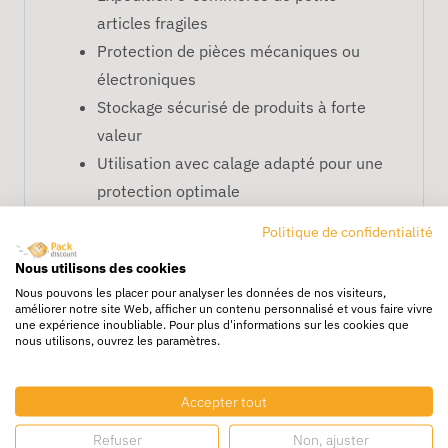
articles fragiles
Protection de pièces mécaniques ou
électroniques
Stockage sécurisé de produits à forte
valeur
Utilisation avec calage adapté pour une
protection optimale
Informations complémentaires
Politique de confidentialité
Nous utilisons des cookies
Type de boîte :
caisse américaine
Nous pouvons les placer pour analyser les données de nos visiteurs,
améliorer notre site Web, afficher un contenu personnalisé et vous faire vivre
(rabats supérieurs et inférieurs).
une expérience inoubliable. Pour plus d'informations sur les cookies que
Dimensions :
20 x 15 x 15 cm
.
nous utilisons, ouvrez les paramètres.
Fermeture recommandée avec un
adhésif renforcé.
Accepter tout
Convient aux expéditions courte et
Refuser
Non, ajuster