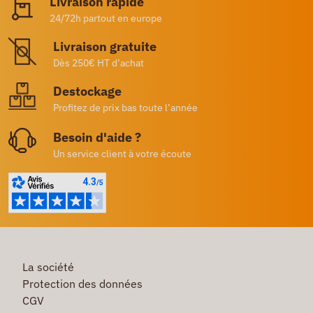
Livraison rapide
24/72h partout en europe
Livraison gratuite
Dès 250€ HT d’achat
Destockage
Profitez de prix bas toute l’année
Besoin d'aide ?
Un service client à votre écoute
La société
Protection des données
CGV