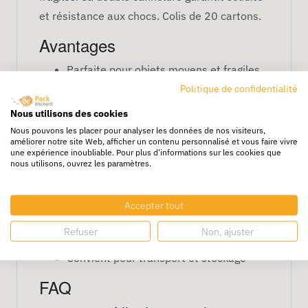
et résistance aux chocs. Colis de 20 cartons.
Avantages
Parfaite pour objets moyens et fragiles
Empilable pour rangement pratique
Politique de confidentialité
Robuste et durable grâce à la double
Nous utilisons des cookies
cannelure
Nous pouvons les placer pour analyser les données de nos visiteurs,
améliorer notre site Web, afficher un contenu personnalisé et vous faire vivre
Recyclable et respectueuse de
une expérience inoubliable. Pour plus d'informations sur les cookies que
nous utilisons, ouvrez les paramètres.
l’environnement
Caractéristiques
Accepter tout
Dimensions : 31 x 22 x 30 cm
Refuser
Non, ajuster
Double cannelure renforcée
Convient pour transport et stockage
FAQ