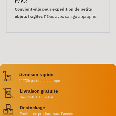
Convient-elle pour expédition de petits
objets fragiles ?
Oui, avec calage approprié.
Livraison rapide
24/72h partout en europe
Livraison gratuite
Dès 250€ HT d’achat
Destockage
Profitez de prix bas toute l’année