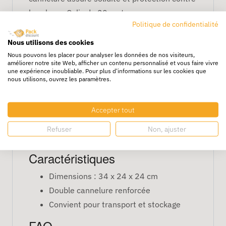
les chocs. Colis de 20 cartons.
Politique de confidentialité
Avantages
Nous utilisons des cookies
Convient aux objets fragiles ou
Nous pouvons les placer pour analyser les données de nos visiteurs,
améliorer notre site Web, afficher un contenu personnalisé et vous faire vivre
volumineux à petite échelle
une expérience inoubliable. Pour plus d'informations sur les cookies que
nous utilisons, ouvrez les paramètres.
Empilable et stable
Robuste et durable grâce à la double
cannelure
Accepter tout
Recyclable et respectueuse de
Refuser
Non, ajuster
l’environnement
Caractéristiques
Dimensions : 34 x 24 x 24 cm
Double cannelure renforcée
Convient pour transport et stockage
FAQ