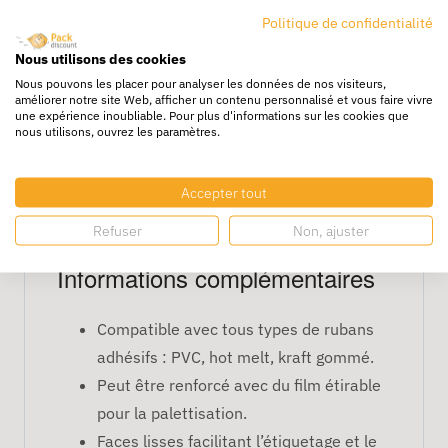
Politique de confidentialité
Expédition de produits lourds : pièces
Nous utilisons des cookies
mécaniques, outillage, composants
Nous pouvons les placer pour analyser les données de nos visiteurs,
industriels.
améliorer notre site Web, afficher un contenu personnalisé et vous faire vivre
une expérience inoubliable. Pour plus d'informations sur les cookies que
Transport d’objets volumineux
nous utilisons, ouvrez les paramètres.
nécessitant une forte résistance.
Stockage longue durée en entrepôt.
Accepter tout
Conditionnements groupés nécessitant
Refuser
Non, ajuster
une caisse renforcée.
Informations complémentaires
Compatible avec tous types de rubans
adhésifs : PVC, hot melt, kraft gommé.
Peut être renforcé avec du film étirable
pour la palettisation.
Faces lisses facilitant l’étiquetage et le