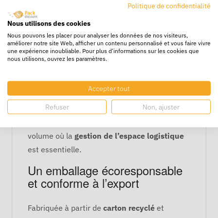
Politique de confidentialité
Un format allongé pour un
Nous utilisons des cookies
stockage et un transport
Nous pouvons les placer pour analyser les données de nos visiteurs,
efficaces
améliorer notre site Web, afficher un contenu personnalisé et vous faire vivre
une expérience inoubliable. Pour plus d'informations sur les cookies que
nous utilisons, ouvrez les paramètres.
Avec ses dimensions de
50 x 30 x 30 cm
,
cette
caisse carton rectangulaire
facilite une
Accepter tout
bonne empilabilité
, optimisant ainsi l’espace
Refuser
Non, ajuster
sur palettes et en entrepôt. Ce format est
apprécié dans les environnements à fort
volume où la
gestion de l’espace logistique
est essentielle.
Un emballage écoresponsable
et conforme à l’export
Fabriquée à partir de
carton recyclé
et