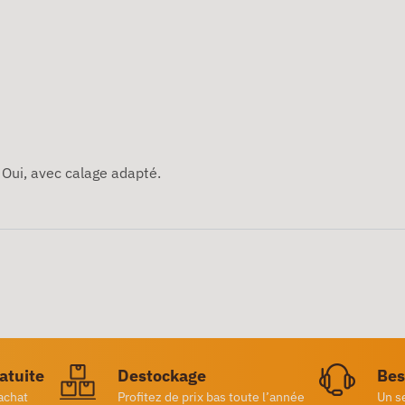
Oui, avec calage adapté.
ratuite
Destockage
Bes
achat
Profitez de prix bas toute l’année
Un s