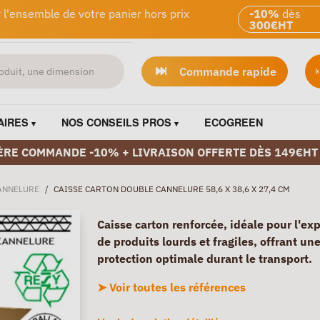
 l'ensemble de votre panier hors prix
-10%
dès
300€HT
Commande rapide
AIRES
NOS CONSEILS PROS
ECOGREEN
ÈRE COMMANDE -10% + LIVRAISON OFFERTE DÈS 149€HT
ANNELURE
/
CAISSE CARTON DOUBLE CANNELURE 58,6 X 38,6 X 27,4 CM
Caisse carton renforcée, idéale pour l'ex
de produits lourds et fragiles, offrant un
protection optimale durant le transport.
➤ Voir toutes les références