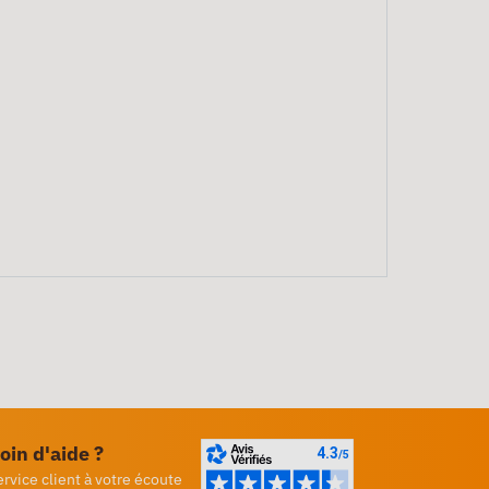
oin d'aide ?
ervice client à votre écoute