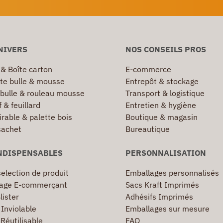
NIVERS
NOS CONSEILS PROS
 & Boîte carton
E-commerce
te bulle & mousse
Entrepôt & stockage
 bulle & rouleau mousse
Transport & logistique
 & feuillard
Entretien & hygiène
irable & palette bois
Boutique & magasin
sachet
Bureautique
NDISPENSABLES
PERSONNALISATION
election de produit
Emballages personnalisés
age E-commerçant
Sacs Kraft Imprimés
lister
Adhésifs Imprimés
Inviolable
Emballages sur mesure
Réutilisable
FAQ