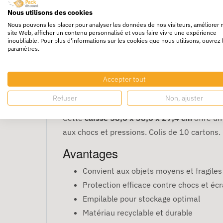
Nous utilisons des cookies
Nous pouvons les placer pour analyser les données de nos visiteurs, améliorer 
site Web, afficher un contenu personnalisé et vous faire vivre une expérience
inoubliable. Pour plus d'informations sur les cookies que nous utilisons, ouvrez 
paramètres.
Caisse Carton Double C
Accepter tout
pour objets moyens
Refuser
Non, ajuster
Cette
caisse 58,6 x 38,6 x 27,4 cm
offre un
aux chocs et pressions. Colis de 10 cartons.
Avantages
Convient aux objets moyens et fragiles
Protection efficace contre chocs et é
Empilable pour stockage optimal
Matériau recyclable et durable