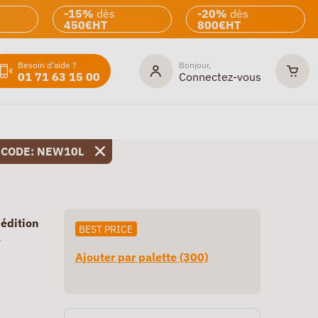
-15%
dès
-20%
dès
450€HT
800€HT
Besoin d'aide ?
Bonjour,
01 71 63 15 00
Connectez-vous
 CODE: NEW10L
pédition
BEST PRICE
e
Ajouter par palette (300)