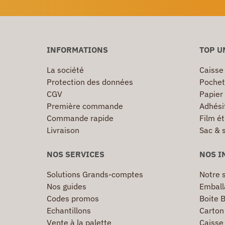
INFORMATIONS
TOP U
La société
Caisse
Protection des données
Pochet
CGV
Papier
Première commande
Adhésif
Commande rapide
Film ét
Livraison
Sac & 
NOS SERVICES
NOS I
Solutions Grands-comptes
Notre s
Nos guides
Emball
Codes promos
Boite B
Echantillons
Carton 
Vente à la palette
Caisse 