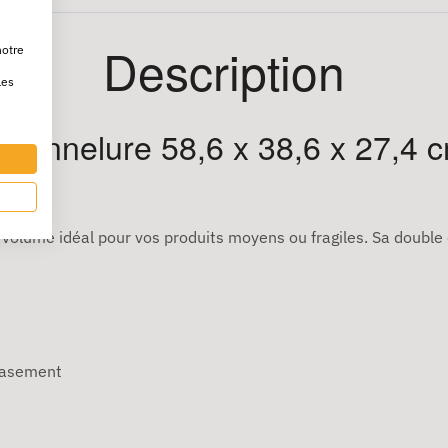
Description
notre
les
annelure 58,6 x 38,6 x 27,4 cm
 volume idéal pour vos produits moyens ou fragiles. Sa doubl
crasement