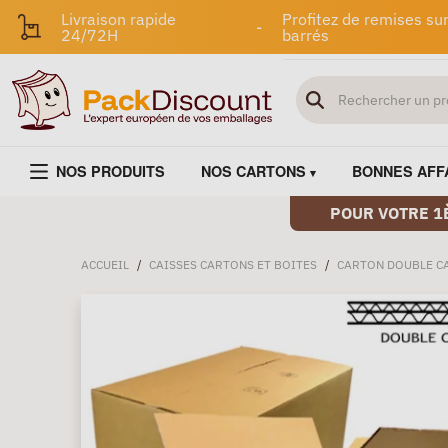
Livraison rapide
Profitez de remises sur
-
24/72H
barrés
NOS PRODUITS
NOS CARTONS
BONNES AFF
POUR VOTRE 1
ACCUEIL
/
CAISSES CARTONS ET BOITES
/
CARTON DOUBLE C