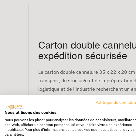
Carton double cannelu
expédition sécurisée
Le carton double cannelure 35 x 22 x 20 cm 
transport, du stockage et de la préparatio
logistique et de l’industrie recherchant un em
Conditionné en lot de 20 cartons, ce modèle 
Politique de confiden
Nous utilisons des cookies
Une caisse carton dou
Nous pouvons les placer pour analyser les données de nos visiteurs, améliorer 
site Web, afficher un contenu personnalisé et vous faire vivre une expérience
inoubliable. Pour plus d'informations sur les cookies que nous utilisons, ouvrez 
Grâce à sa structure en
double cannelure
, c
paramètres.