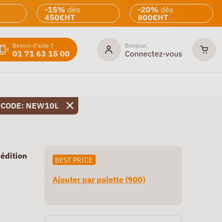
-15%
dès
-20%
dès
450€HT
800€HT
Besoin d'aide ?
Bonjour,
01 71 63 15 00
Connectez-vous
 CODE: NEW10L
pédition
BEST PRICE
e
Ajouter par palette (900)