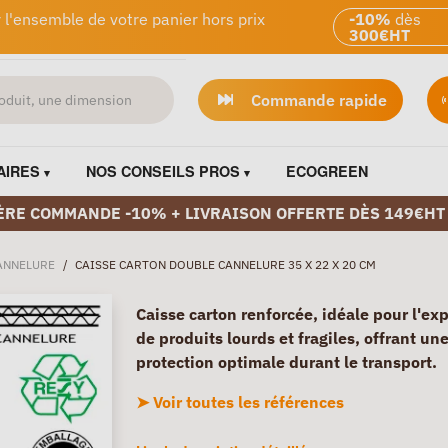
 l'ensemble de votre panier hors prix
-10%
dès
300€HT
Commande rapide
AIRES
NOS CONSEILS PROS
ECOGREEN
ÈRE COMMANDE -10% + LIVRAISON OFFERTE DÈS 149€HT
ANNELURE
/
CAISSE CARTON DOUBLE CANNELURE 35 X 22 X 20 CM
Caisse carton renforcée, idéale pour l'ex
de produits lourds et fragiles, offrant un
protection optimale durant le transport.
➤ Voir toutes les références