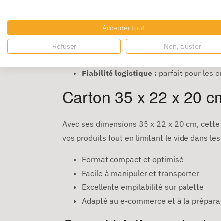
répétées. Il est particulièrement recommandé
Accepter tout
Haute résistance :
double épaisseur po
Idéal transport :
sécurise vos colis en 
Refuser
Non, ajuster
Adapté produits fragiles :
réduit les r
Fiabilité logistique :
parfait pour les 
Carton 35 x 22 x 20 cm
Avec ses dimensions 35 x 22 x 20 cm, cette
vos produits tout en limitant le vide dans les
Format compact et optimisé
Facile à manipuler et transporter
Excellente empilabilité sur palette
Adapté au e-commerce et à la prépar