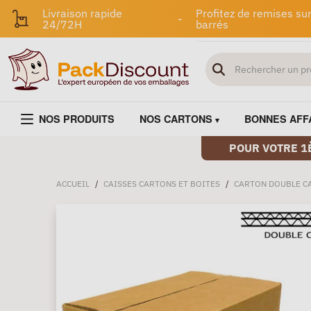
Livraison rapide
Profitez de remises sur
-
24/72H
barrés
NOS PRODUITS
NOS CARTONS
BONNES AFF
POUR VOTRE 1
ACCUEIL
/
CAISSES CARTONS ET BOITES
/
CARTON DOUBLE C