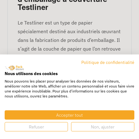
Testliner
Le Testliner est un type de papier
spécialement destiné aux industriels œuvrant
dans la fabrication de produits d’emballage. Il
s’agit de la couche de papier que l’on retrouve
en couverture de certaines boîtes en carton.
Politique de confidentialité
Le Testliner étant un matériau conçu en fibres
Nous utilisons des cookies
de papier courtes 100% recyclées, les
Nous pouvons les placer pour analyser les données de nos visiteurs,
améliorer notre site Web, afficher un contenu personnalisé et vous faire vivre
emballages conçus dans ce matériau sont de
une expérience inoubliable. Pour plus d'informations sur les cookies que
nous utilisons, ouvrez les paramètres.
véritables alliés éco responsables. En outre,
moins cher qu’un papier Kraftliner, la
couverture Testliner permet de concevoir des
Accepter tout
emballages économiques.
Refuser
Non, ajuster
Les cartons revêtus d’un Testliner étant