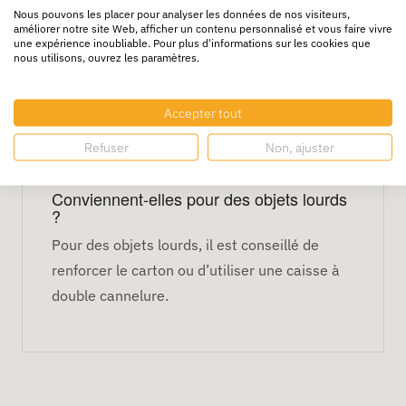
Nous pouvons les placer pour analyser les données de nos visiteurs,
Grande ouverture pratique
améliorer notre site Web, afficher un contenu personnalisé et vous faire vivre
Quantité : 20 caisses par colis
une expérience inoubliable. Pour plus d'informations sur les cookies que
nous utilisons, ouvrez les paramètres.
FAQ
Peuvent-elles être empilées ?
Accepter tout
Oui, elles peuvent être empilées si les
Refuser
Non, ajuster
charges ne sont pas trop lourdes.
Conviennent-elles pour des objets lourds
?
Pour des objets lourds, il est conseillé de
renforcer le carton ou d’utiliser une caisse à
double cannelure.