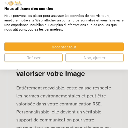
les coûts logistiques.
Nous utilisons des cookies
Un emballage économique et fonctionnel,
Nous pouvons les placer pour analyser les données de nos visiteurs,
améliorer notre site Web, afficher un contenu personnalisé et vous faire vivre
parfaitement adapté aux besoins des e-
une expérience inoubliable. Pour plus d'informations sur les cookies que
nous utilisons, ouvrez les paramètres.
commerçants, logisticiens et artisans. Sa
forme symétrique facilite le stockage,
l’empilement et l’optimisation des espaces.
Accepter tout
Une caisse recyclable et
Refuser
Non, ajuster
personnalisable pour
valoriser votre image
Entièrement recyclable, cette caisse respecte
les normes environnementales et peut être
valorisée dans votre communication RSE.
Personnalisable, elle devient un véritable
support de communication pour votre
marque, tout en conservant son rôle premier :