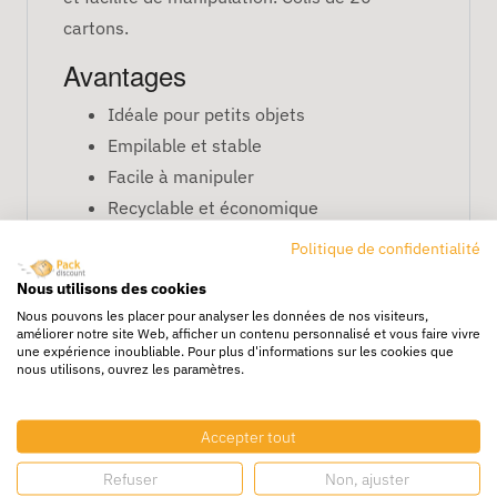
cartons.
Avantages
Idéale pour petits objets
Empilable et stable
Facile à manipuler
Recyclable et économique
Caractéristiques
Politique de confidentialité
Nous utilisons des cookies
Dimensions : 23 x 19 x 16 cm
Nous pouvons les placer pour analyser les données de nos visiteurs,
Simple cannelure
améliorer notre site Web, afficher un contenu personnalisé et vous faire vivre
une expérience inoubliable. Pour plus d'informations sur les cookies que
Boîte pratique pour transport ou
nous utilisons, ouvrez les paramètres.
stockage léger
FAQ
Accepter tout
Peut-on y expédier des objets fragiles ?
Oui,
Refuser
Non, ajuster