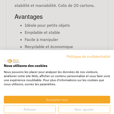
stabilité et maniabilité. Colis de 20 cartons.
Avantages
Idéale pour petits objets
Empilable et stable
Facile à manipuler
Recyclable et économique
Caractéristiques
Politique de confidentialité
Nous utilisons des cookies
Dimensions : 26 x 20 x 18 cm
Nous pouvons les placer pour analyser les données de nos visiteurs,
Simple cannelure
améliorer notre site Web, afficher un contenu personnalisé et vous faire vivre
une expérience inoubliable. Pour plus d'informations sur les cookies que
Boîte pratique pour transport ou
nous utilisons, ouvrez les paramètres.
stockage léger
FAQ
Accepter tout
Peut-on y expédier des objets fragiles ?
Oui,
Refuser
Non, ajuster