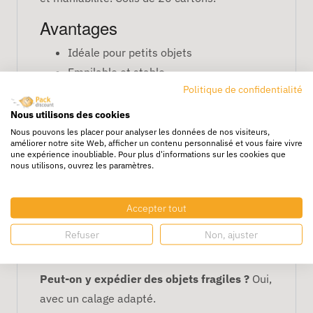
Avantages
Idéale pour petits objets
Empilable et stable
Politique de confidentialité
Facile à manipuler
Recyclable et économique
Nous utilisons des cookies
Nous pouvons les placer pour analyser les données de nos visiteurs,
Caractéristiques
améliorer notre site Web, afficher un contenu personnalisé et vous faire vivre
une expérience inoubliable. Pour plus d'informations sur les cookies que
Dimensions : 26 x 25 x 19 cm
nous utilisons, ouvrez les paramètres.
Simple cannelure
Boîte pratique pour transport ou
Accepter tout
stockage léger
Refuser
Non, ajuster
FAQ
Peut-on y expédier des objets fragiles ?
Oui,
avec un calage adapté.