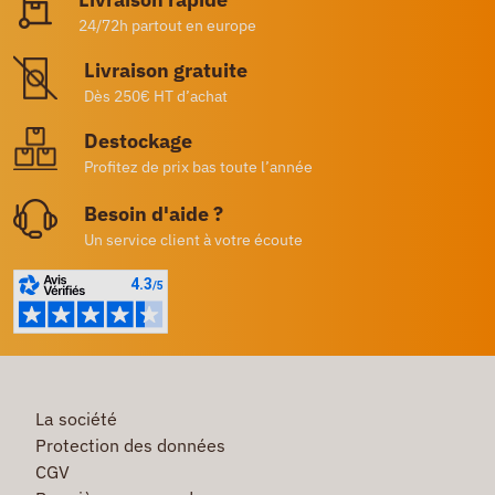
24/72h partout en europe
Livraison gratuite
Dès 250€ HT d’achat
Destockage
Profitez de prix bas toute l’année
Besoin d'aide ?
Un service client à votre écoute
La société
Protection des données
CGV