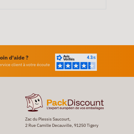
oin d'aide ?
ervice client à votre écoute
Zac du Plessis Saucourt,
2 Rue Camille Decauville, 91250 Tigery