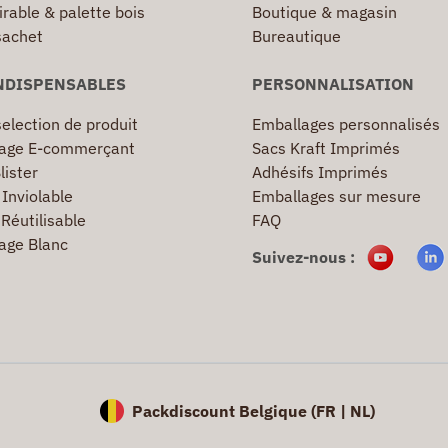
irable & palette bois
Boutique & magasin
sachet
Bureautique
NDISPENSABLES
PERSONNALISATION
election de produit
Emballages personnalisés
age E-commerçant
Sacs Kraft Imprimés
lister
Adhésifs Imprimés
Inviolable
Emballages sur mesure
Réutilisable
FAQ
age Blanc
Suivez-nous :
Packdiscount Belgique (
FR |
NL)