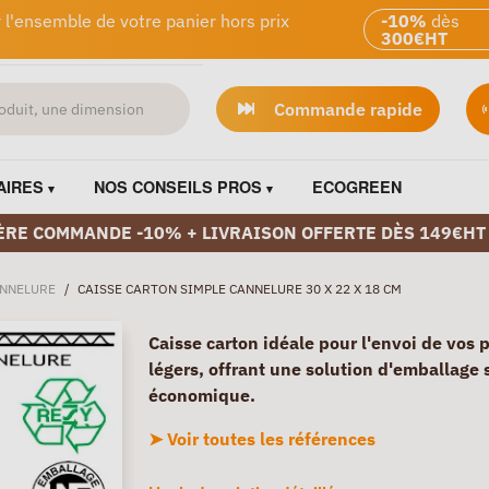
 l'ensemble de votre panier hors prix
-10%
dès
300€HT
Commande rapide
AIRES
NOS CONSEILS PROS
ECOGREEN
ÈRE COMMANDE -10% + LIVRAISON OFFERTE DÈS 149€HT
ANNELURE
/
CAISSE CARTON SIMPLE CANNELURE 30 X 22 X 18 CM
Caisse carton idéale pour l'envoi de vos 
légers, offrant une solution d'emballage 
économique.
➤ Voir toutes les références