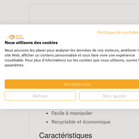
Politique de confiden
Caisse Carton Simple 
Nous utilisons des cookies
Nous pouvons les placer pour analyser les données de nos visiteurs, améliorer 
site Web, afficher un contenu personnalisé et vous faire vivre une expérience
inoubliable. Pour plus d'informations sur les cookies que nous utilisons, ouvrez 
La
caisse 30 x 22 x 18 cm
est idéale pour tr
paramètres.
maniabilité et protection modérée. Colis de 
Avantages
Accepter tout
Convient aux petits objets légers
Refuser
Non, ajuster
Empilable et stable
Facile à manipuler
Recyclable et économique
Caractéristiques