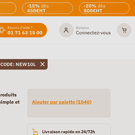
-15%
dès
-20%
dès
450€HT
800€HT
Besoin d'aide ?
Bonjour,
01 71 63 15 00
Connectez-vous
 CODE: NEW10L
produits
simple et
Ajouter par palette (1040)
Livraison rapide en 24/72h