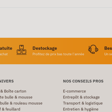
ratuite
Destockage
Bes
achat
Profitez de prix bas toute l’année
Un s
NIVERS
NOS CONSEILS PROS
 & Boîte carton
E-commerce
te bulle & mousse
Entrepôt & stockage
 bulle & rouleau mousse
Transport & logistique
 & feuillard
Entretien & hygiène