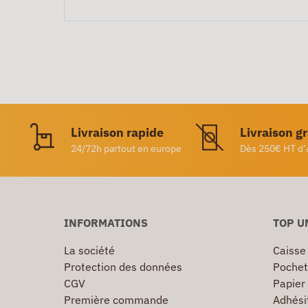
Livraison rapide
Livraison g
24/72h partout en europe
Dès 250€ HT d’
INFORMATIONS
TOP U
La société
Caisse
Protection des données
Pochet
CGV
Papier
Première commande
Adhésif