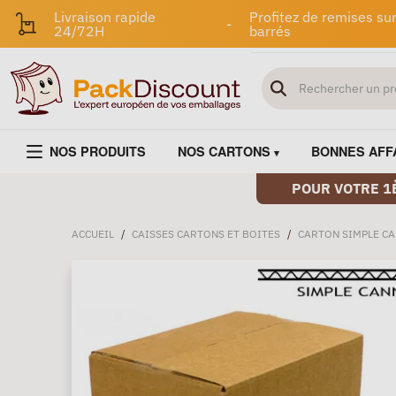
Livraison rapide
Profitez de remises sur
-
24/72H
barrés
NOS PRODUITS
NOS CARTONS
BONNES AFF
POUR VOTRE 1
ACCUEIL
/
CAISSES CARTONS ET BOITES
/
CARTON SIMPLE C