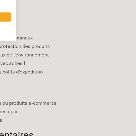
 peu volumineux
rotection des produits
eux de l’environnement
avec adhésif
 coûts d’expédition
es ou produits e-commerce
peu épais
s
entaires