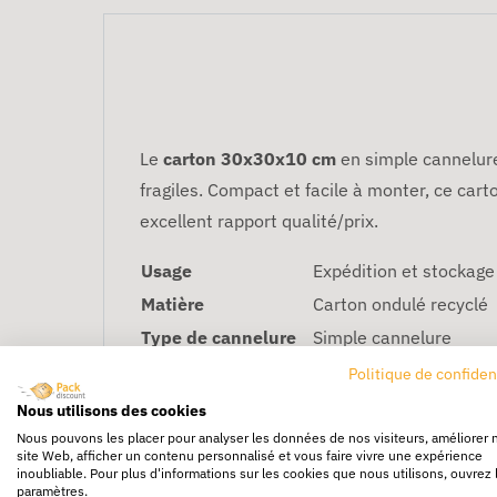
Le
carton 30x30x10 cm
en simple cannelure
fragiles. Compact et facile à monter, ce ca
excellent rapport qualité/prix.
Usage
Expédition et stockage
Matière
Carton ondulé recyclé
Type de cannelure
Simple cannelure
Dimensions
30 x 30 x 10 cm (intér
Politique de confiden
Volume
0,009 m³ (9 L) — calcu
Nous utilisons des cookies
Qualité carton
PC10
Nous pouvons les placer pour analyser les données de nos visiteurs, améliorer 
site Web, afficher un contenu personnalisé et vous faire vivre une expérience
Conditionnement
Lot de 20 caisses
inoubliable. Pour plus d'informations sur les cookies que nous utilisons, ouvrez 
paramètres.