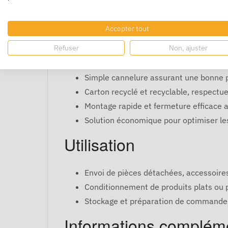
Quantité par palette
960
Couleur
Kraft brun
Avantages
Accepter tout
Refuser
Non, ajuster
Format compact idéal pour les envois
Simple cannelure assurant une bonne p
Carton recyclé et recyclable, respectu
Montage rapide et fermeture efficace 
Solution économique pour optimiser les
Utilisation
Envoi de pièces détachées, accessoir
Conditionnement de produits plats ou 
Stockage et préparation de commande
Informations complém