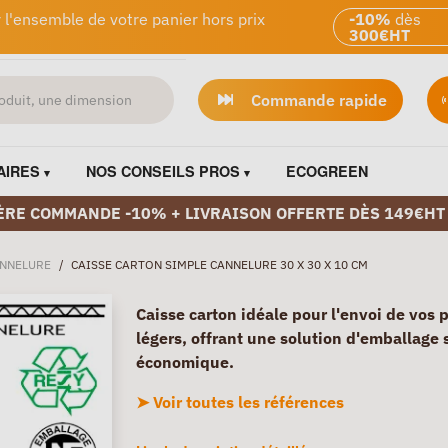
 l'ensemble de votre panier hors prix
-10%
dès
300€HT
Commande rapide
AIRES
NOS CONSEILS PROS
ECOGREEN
ÈRE COMMANDE -10% + LIVRAISON OFFERTE DÈS 149€HT
ANNELURE
/
CAISSE CARTON SIMPLE CANNELURE 30 X 30 X 10 CM
Caisse carton idéale pour l'envoi de vos 
légers, offrant une solution d'emballage 
économique.
➤ Voir toutes les références