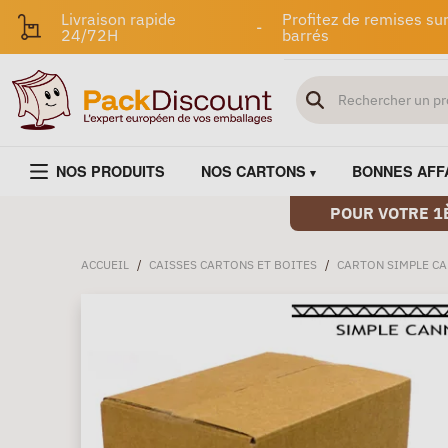
Livraison rapide
Profitez de remises sur
-
24/72H
barrés
NOS PRODUITS
NOS CARTONS
BONNES AFF
POUR VOTRE 1
ACCUEIL
/
CAISSES CARTONS ET BOITES
/
CARTON SIMPLE C