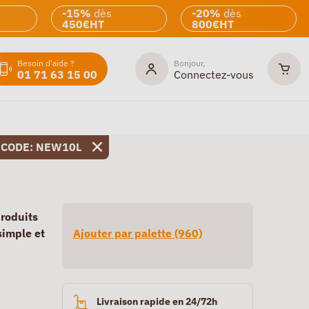
-15%
dès
-20%
dès
450€HT
800€HT
Besoin d'aide ?
Bonjour,
01 71 63 15 00
Connectez-vous
 CODE: NEW10L
produits
simple et
Ajouter par palette (960)
Livraison rapide en 24/72h