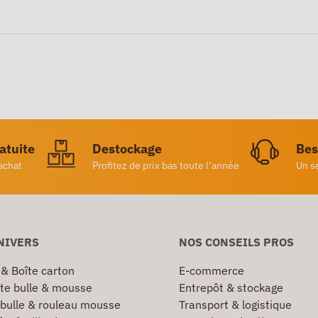
ratuite
Destockage
Bes
achat
Profitez de prix bas toute l’année
Un s
NIVERS
NOS CONSEILS PROS
 & Boîte carton
E-commerce
te bulle & mousse
Entrepôt & stockage
 bulle & rouleau mousse
Transport & logistique