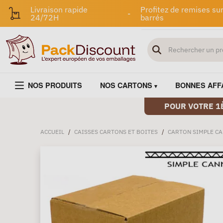
Livraison rapide
Profitez de remises sur
-
24/72H
barrés
NOS PRODUITS
NOS CARTONS
BONNES AFF
POUR VOTRE 1
ACCUEIL
/
CAISSES CARTONS ET BOITES
/
CARTON SIMPLE C