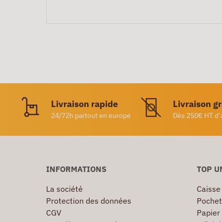
Livraison rapide
Livraison g
24/72h partout en europe
Dès 250€ HT d’
INFORMATIONS
TOP U
La société
Caisse
Protection des données
Pochet
CGV
Papier