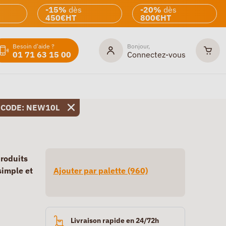
-15%
dès
-20%
dès
450€HT
800€HT
Besoin d'aide ?
Bonjour,
01 71 63 15 00
Connectez-vous
 CODE: NEW10L
produits
simple et
Ajouter par palette (960)
Livraison rapide en 24/72h