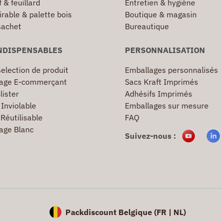
 & feuillard
Entretien & hygiène
irable & palette bois
Boutique & magasin
sachet
Bureautique
NDISPENSABLES
PERSONNALISATION
election de produit
Emballages personnalisés
age E-commerçant
Sacs Kraft Imprimés
lister
Adhésifs Imprimés
Inviolable
Emballages sur mesure
Réutilisable
FAQ
age Blanc
Suivez-nous :
Packdiscount Belgique (
FR |
NL)