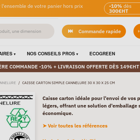
 l'ensemble de votre panier hors prix
-10%
dès
300€HT
Commande rapide
AIRES
NOS CONSEILS PROS
ECOGREEN
ÈRE COMMANDE -10% + LIVRAISON OFFERTE DÈS 149€HT
ANNELURE
/
CAISSE CARTON SIMPLE CANNELURE 30 X 30 X 25 CM
Caisse carton idéale pour l'envoi de vos 
légers, offrant une solution d'emballage 
économique.
➤ Voir toutes les références