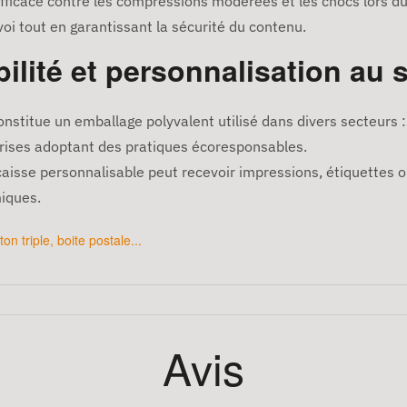
fficace contre les compressions modérées et les chocs lors du
voi tout en garantissant la sécurité du contenu.
ilité et personnalisation au 
constitue un emballage polyvalent utilisé dans divers secteurs : 
eprises adoptant des pratiques écoresponsables.
 caisse personnalisable peut recevoir impressions, étiquettes 
miques.
ton triple
,
boite postale
...
Avis