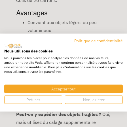
Colis de 20 cartons.
Avantages
Convient aux objets légers ou peu
volumineux
Empilable et stable
Politique de confidentialité
Facile à manipuler
Nous utilisons des cookies
Recyclable et économique
Nous pouvons les placer pour analyser les données de nos visiteurs,
améliorer notre site Web, afficher un contenu personnalisé et vous faire vivre
Caractéristiques
une expérience inoubliable. Pour plus d'informations sur les cookies que
nous utilisons, ouvrez les paramètres.
Dimensions : 31 x 22 x 20 cm
Simple cannelure
Accepter tout
Idéale pour transport et stockage léger
Refuser
Non, ajuster
FAQ
Peut-on y expédier des objets fragiles ?
Oui,
mais utilisez du calage supplémentaire